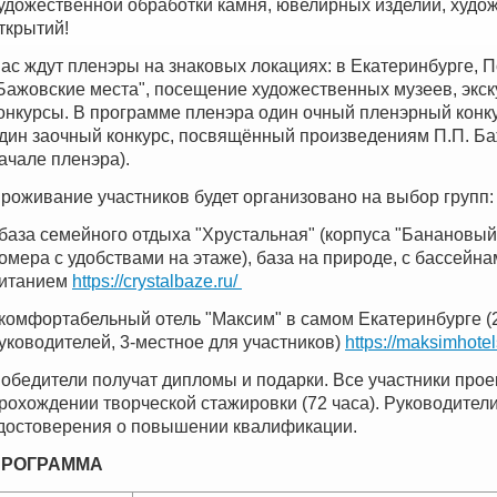
удожественной обработки камня, ювелирных изделий, худо
ткрытий!
ас ждут пленэры на знаковых локациях: в Екатеринбурге, 
Бажовские места", посещение художественных музеев, экску
онкурсы.
В программе пленэра один очный пленэрный конку
дин заочный конкурс, посвящённый произведениям П.П. Баж
ачале пленэра).
роживание участников будет организовано на выбор групп:
 база семейного отдыха "Хрустальная" (корпуса "Банановый
омера с удобствами на этаже), база на природе, с бассейн
итанием
https://crystalbaze.ru/
 комфортабельный отель "Максим" в самом Екатеринбурге 
уководителей, 3-местное для участников)
https://maksimhote
обедители получат дипломы и подарки. Все участники прое
рохождении творческой стажировки (72 часа). Руководители
достоверения о повышении квалификации.
ПРОГРАММА