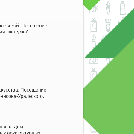
Полевской. Посещение
ая шкатулка"
скусства. Посещение
енисова-Уральского.
овых (Дом
ных архитектурных