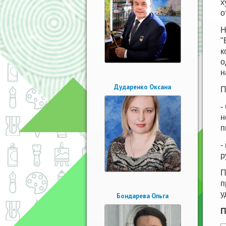
х
о
Н
"
к
о
н
Дударенко Оксана
П
-
н
п
-
р
П
п
у
Бондарева Ольга