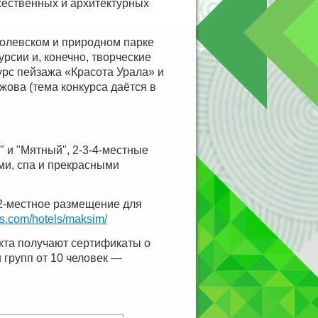
жественных и архитектурных
Полевском и природном парке
рсии и, конечно, творческие
рс пейзажа «Красота Урала» и
ова (тема конкурса даётся в
" и "Мятный", 2-3-4-местные
ами, спа и прекрасными
(2-местное размещение для
ls.com/hotels/maksim/
кта получают сертификаты о
 групп от 10 человек —