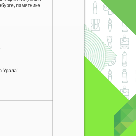
бурге, памятнике
"
 Урала"