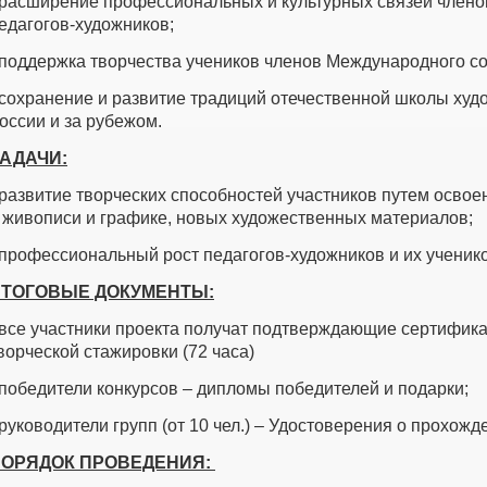
 расширение профессиональных и культурных связей член
едагогов-художников;
 поддержка творчества учеников членов Международного со
 сохранение и развитие традиций отечественной школы худ
оссии и за рубежом.
АДАЧИ:
 развитие творческих способностей участников путем осво
 живописи и графике, новых художественных материалов;
 профессиональный рост педагогов-художников и их ученико
ТОГОВЫЕ ДОКУМЕНТЫ:
 все участники проекта получат подтверждающие сертифик
ворческой стажировки (72 часа)
 победители конкурсов – дипломы победителей и подарки;
 руководители групп (от 10 чел.) – Удостоверения о прохожд
ОРЯДОК ПРОВЕДЕНИЯ: