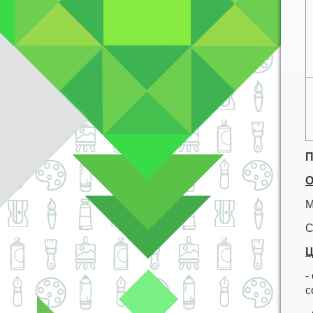
О
М
С
Ц
-
с