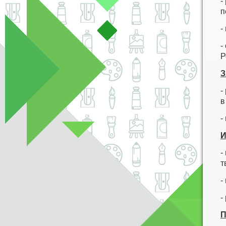
-
п
-
-
Р
З
-
в
-
И
-
т
-
-
П