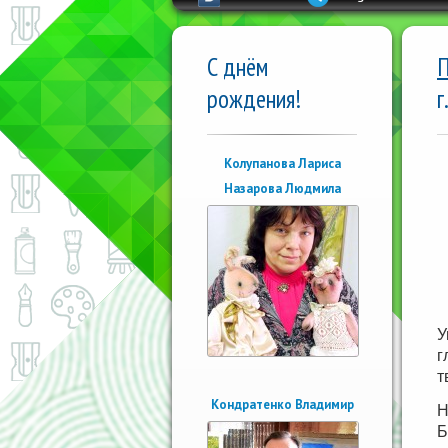
С днём
П
рождения!
г
Колупанова Лариса
Назарова Людмила
У
г
т
Кондратенко Владимир
Н
Б