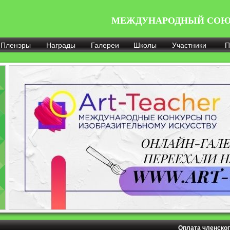
МЕЖДУНАРОДНЫЙ СОЮ
Пленэры
Награды
Галереи
Школы
Участники
П
Оплата членског