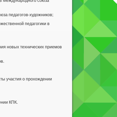
ов Международного союза
юза педагогов-художников;
ожественной педагогики в
ения новых технических приемов
в.
аты участия о прохождении
ении КПК.