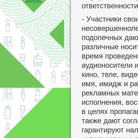
ответственности
- Участники сво
несовершенноле
подопечных дают
различные носи
время проведен
аудионосители 
кино, теле, вид
имя, имидж и ра
рекламных мате
исполнения, вос
в целях пропага
также дают сог
гарантируют нал