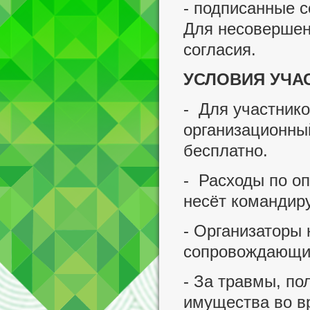
- подписанные с
Для несовершен
согласия.
УСЛОВИЯ УЧА
- Для участнико
организационныи
бесплатно.
- Расходы по оп
несёт команди
- Организаторы 
сопровождающих
- За травмы, по
имущества во в