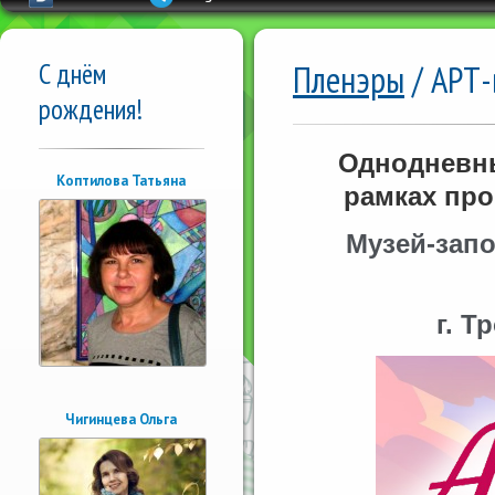
С днём
Пленэры
/ АРТ-
рождения!
Однодневн
Коптилова Татьяна
рамках пр
Музей-запо
г. Т
Чигинцева Ольга