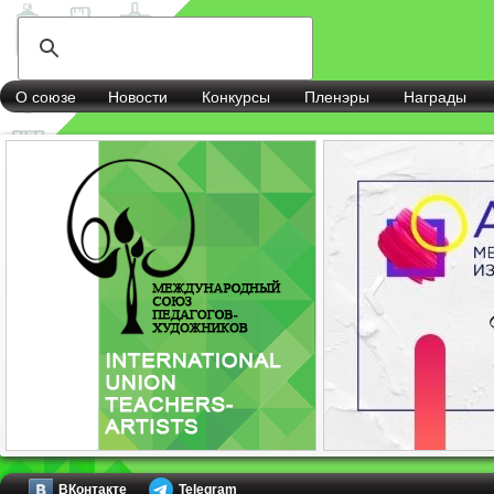
О союзе
Новости
Конкурсы
Пленэры
Награды
ВКонтакте
Telegram