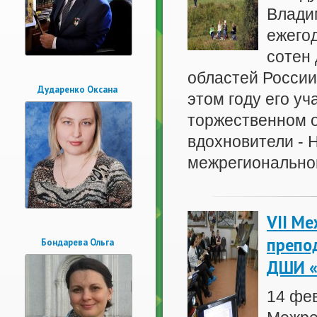
Влади
ежего
сотен 
областей России
Дударенко Оксана
этом году его уч
торжественном о
вдохновители - 
межрегиональной
VII М
препо
Бондарева Ольга
ДШИ «
14 фе