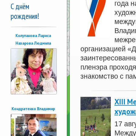
года 
С днём
художн
рождения!
между
Влади
Колупанова Лариса
межре
Назарова Людмила
организацией «Д
заинтересованны
пленэра проходя
знакомство с па
XIII 
Кондратенко Владимир
худож
17 авг
Между