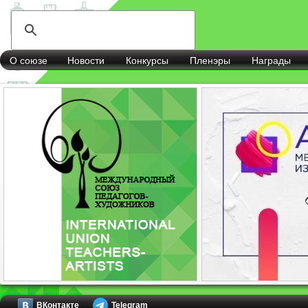
О союзе
Новости
Конкурсы
Пленэры
Награды
ВКонтакте
Telegram