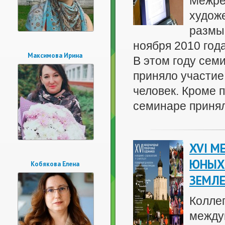
Межре
худож
размы
ноября 2010 год
Максимова Ирина
В этом году сем
приняло участие
человек. Кроме 
семинаре приняли
XVI М
ЮНЫХ
Кобякова Елена
ЗЕМЛ
Коллег
между