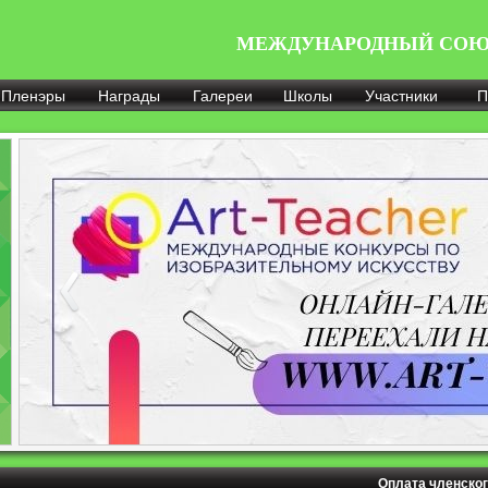
МЕЖДУНАРОДНЫЙ СОЮ
Пленэры
Награды
Галереи
Школы
Участники
П
Оплата членског