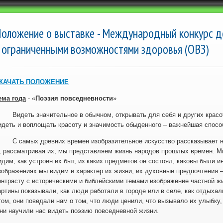
оложение о выставке - Международный конкурс де
 ограниченными возможностями здоровья (ОВЗ)
КАЧАТЬ
ПОЛОЖЕНИЕ
ема года
- «
Поэзия повседневности
»
идеть значительное в обычном, открывать для себя и других красоту
идеть и воплощать красоту и значимость обыденного – важнейшая спосо
 самых древних времен изобразительное искусство рассказывает на
, рассматривая их, мы представляем жизнь народов прошлых времен. Мы
идим, как устроен их быт, из каких предметов он состоял, каковы были 
зображениях мы видим и характер их жизни, их духовные предпочтения –
онтрасту с историческими и библейскими темами изображение частной ж
артины показывали, как люди работали в городе или в селе, как отдыхал
том, они поведали нам о том, что люди ценили, что вызывало их улыбку,
ни научили нас видеть поэзию повседневной жизни.