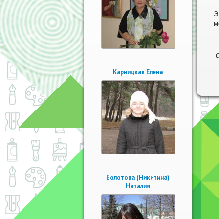
Л
Э
м
Ж
Карницкая Елена
Болотова (Никитина)
Наталия