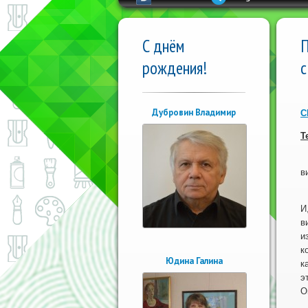
С днём
П
рождения!
с
Дубровин Владимир
С
Т
В
в
С
И
в
и
к
Юдина Галина
к
э
О