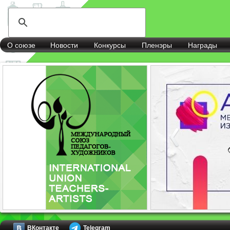
О союзе
Новости
Конкурсы
Пленэры
Награды
ВКонтакте
Telegram