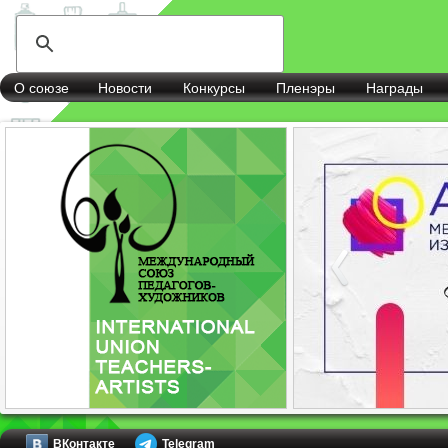
О союзе
Новости
Конкурсы
Пленэры
Награды
ВКонтакте
Telegram