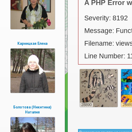
A PHP Error 
Severity: 8192
Message: Functi
Filename: views
Карницкая Елена
Line Number: 1
28890
2888
Болотова (Никитина)
Наталия