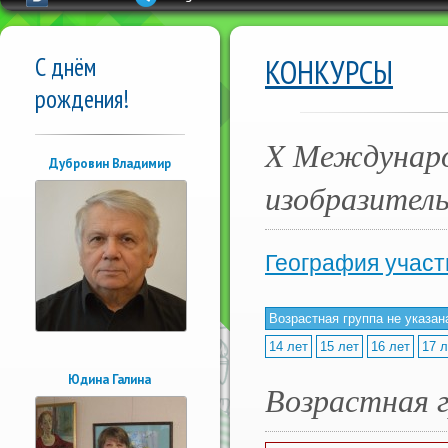
С днём
КОНКУРСЫ
рождения!
X Междунаро
Дубровин Владимир
изобразител
География участ
Возрастная группа не указан
14 лет
15 лет
16 лет
17 л
Юдина Галина
Возрастная г