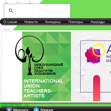
О союзе
Новости
Конкурсы
Пленэры
Награды
ВКонтакте
Telegram