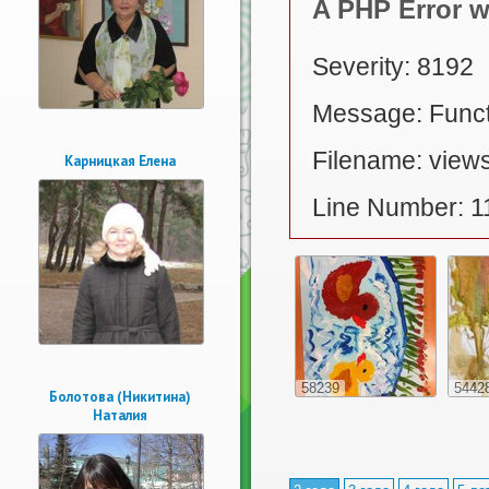
A PHP Error 
Severity: 8192
Message: Functi
Filename: views
Карницкая Елена
Line Number: 1
58239
5442
Болотова (Никитина)
Наталия