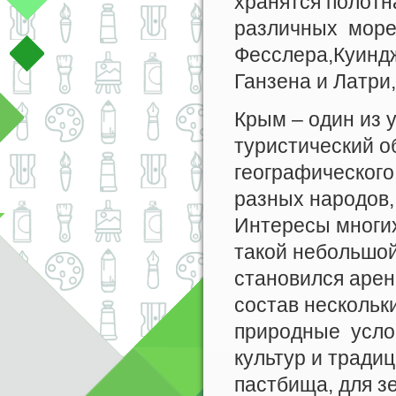
хранятся полотн
различных морей
Фесслера,Куиндж
Ганзена и Латри,
Крым – один из 
туристический о
географического
разных народов,
Интересы многих
такой небольшой
становился арен
состав нескольк
природные усло
культур и тради
пастбища, для з