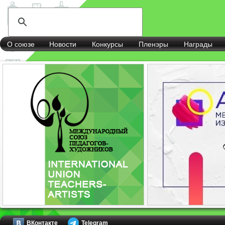
О союзе
Новости
Конкурсы
Пленэры
Награды
ВКонтакте
Telegram