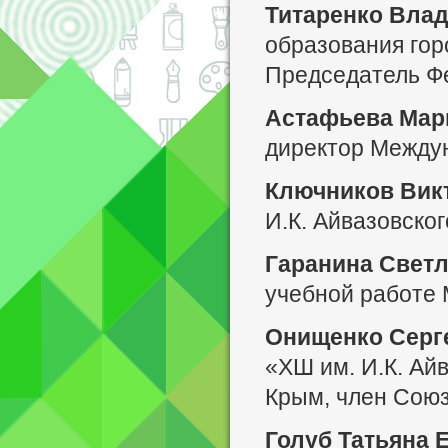
Титаренко Вла
образования гор
Председатель Фе
Астафьева Мар
директор Междун
Ключников Вик
И.К. Айвазовско
Гаранина Свет
учебной работе
Онищенко Серг
«ХШ им. И.К. Ай
Крым, член Союз
Голуб Татьяна 