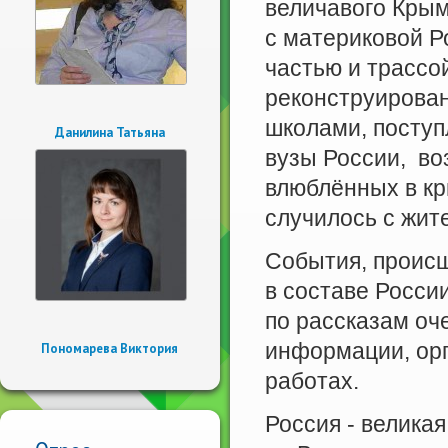
величавого Крым
с материковой Р
частью и трассо
реконструирова
школами, поступ
Данилина Татьяна
вузы России, в
влюблённых в к
случилось с жит
События, происш
в составе Росси
по рассказам оч
информации, орг
Пономарева Виктория
работах.
Россия - велика