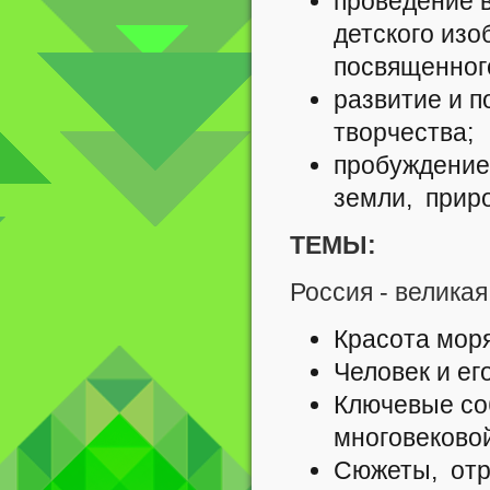
проведение в
детского изо
посвященног
развитие и п
творчества;
пробуждение 
земли, приро
ТЕМЫ:
Россия - велика
Красота моря
Человек и ег
Ключевые со
многовеково
Сюжеты, от