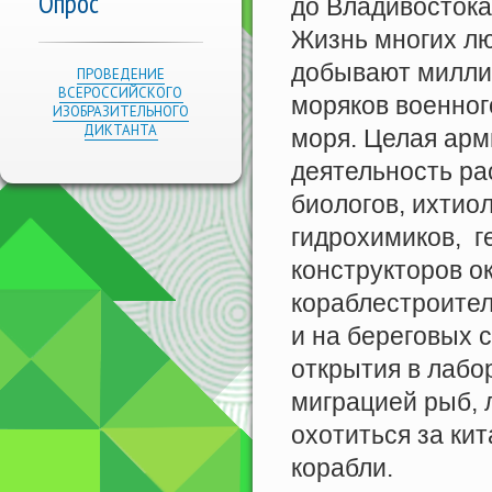
Опрос
до Владивостока
Жизнь многих лю
добывают миллио
ПРОВЕДЕНИЕ
ВСЕРОССИЙСКОГО
моряков военног
ИЗОБРАЗИТЕЛЬНОГО
ДИКТАНТА
моря. Целая арм
деятельность ра
биологов, ихтиол
гидрохимиков, г
конструкторов о
кораблестроител
и на береговых с
открытия в лабо
миграцией рыб, 
охотиться за ки
корабли.