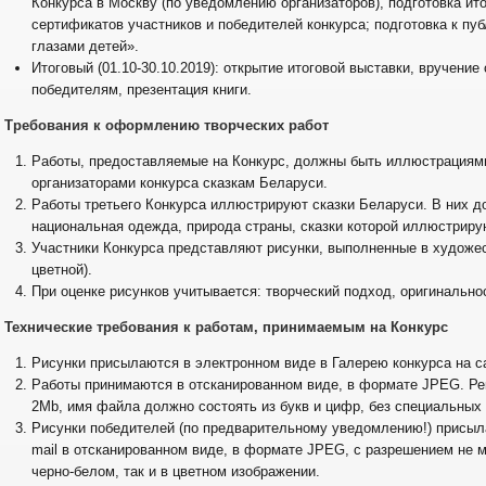
Конкурса в Москву (по уведомлению организаторов), подготовка ито
сертификатов участников и победителей конкурса; подготовка к пу
глазами детей».
Итоговый (01.10-30.10.2019): открытие итоговой выставки, вручение
победителям, презентация книги.
. Требования к оформлению творческих работ
Работы, предоставляемые на Конкурс, должны быть иллюстрациям
организаторами конкурса сказкам Беларуси.
Работы третьего Конкурса иллюстрируют сказки Беларуси. В них 
национальная одежда, природа страны, сказки которой иллюстриру
Участники Конкурса представляют рисунки, выполненные в художес
цветной).
При оценке рисунков учитывается: творческий подход, оригинальн
. Технические требования к работам, принимаемым на Конкурс
Рисунки присылаются в электронном виде в Галерею конкурса на сай
Работы принимаются в отсканированном виде, в формате JPEG. Р
2Mb, имя файла должно состоять из букв и цифр, без специальных 
Рисунки победителей (по предварительному уведомлению!) присыла
mail в отсканированном виде, в формате JPEG, с разрешением не м
черно-белом, так и в цветном изображении.