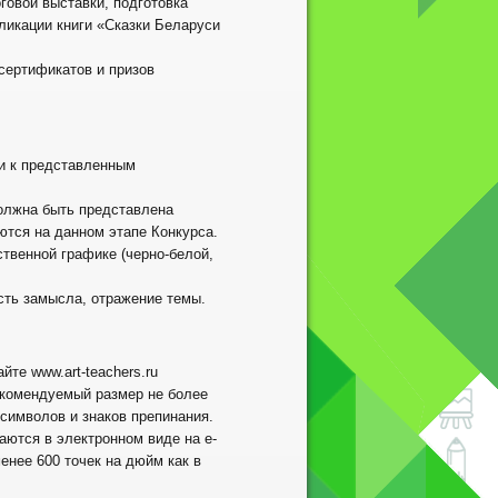
говой выставки, подготовка
бликации книги «Сказки Беларуси
 сертификатов и призов
и к представленным
должна быть представлена
ются на данном этапе Конкурса.
твенной графике (черно-белой,
ость замысла, отражение темы.
те www.art-teachers.ru
екомендуемый размер не более
символов и знаков препинания.
ются в электронном виде на e-
енее 600 точек на дюйм как в