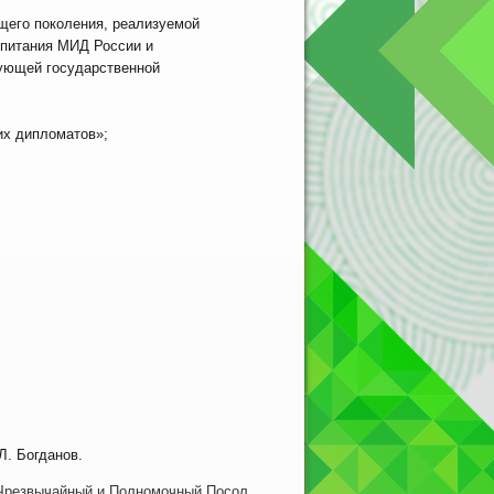
щего поколения, реализуемой
спитания МИД России и
ующей государственной
их дипломатов»;
Л. Богданов.
 Чрезвычайный и Полномочный Посол,