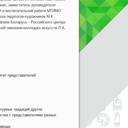
кин, заместитель руководителя
ой и воспитательной работе МГИМО
за педагогов-художников М.К.
лике Беларусь - Российского центра
нной гимназии-колледжа искусств Л.А.
итет представителей
ьтурных традиций других
ества с представителями разных
арода;