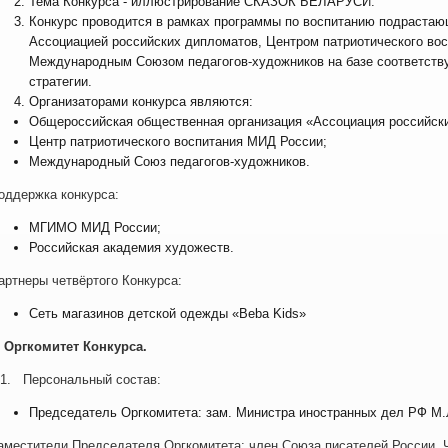
Тема Конкурса - иллюстрирование СКАЗОК БЕЛАРУСИ.
Конкурс проводится в рамках программы по воспитанию подрастаю
Ассоциацией российских дипломатов, Центром патриотического во
Международным Союзом педагогов-художников на базе соответств
стратегии.
Организаторами конкурса являются:
Общероссийская общественная организация «Ассоциация российск
Центр патриотического воспитания МИД России;
Международный Союз педагогов-художников.
оддержка конкурса:
МГИМО МИД России;
Российская академия художеств.
артнеры четвёртого Конкурса:
Сеть магазинов детской одежды «Beba Kids»
. Оргкомитет Конкурса.
.1. Персональный состав:
Председатель Оргкомитета: зам. Министра иностранных дел РФ М.
аместители Председателя Оргкомитета: член Союза писателей России,