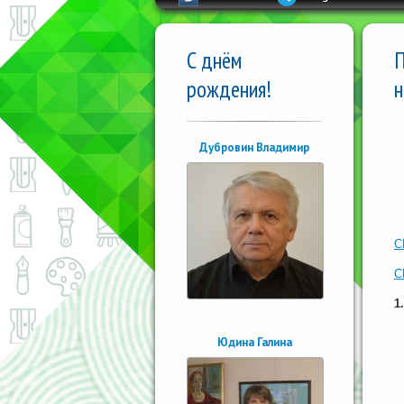
С днём
П
рождения!
н
Дубровин Владимир
С
С
1
Юдина Галина