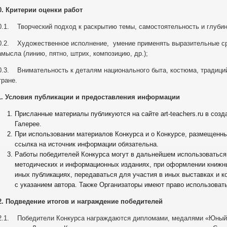
0. Критерии оценки работ
0.1. Творческий подход к раскрытию темы, самостоятельность и глуби
0.2. Художественное исполнение, умение применять выразительные с
амысла (линию, пятно, штрих, композицию, др.);
0.3. Внимательность к деталям национального быта, костюма, традици
тране.
1. Условия публикации и предоставления информации
Присланные материалы публикуются на сайте art-teachers.ru в соз
Галерее.
При использовании материалов Конкурса и о Конкурсе, размещенны
ссылка на источник информации обязательна.
Работы победителей Конкурса могут в дальнейшем использоваться
методических и информационных изданиях, при оформлении книжны
иных публикациях, передаваться для участия в иных выставках и к
с указанием автора. Также Организаторы имеют право использоват
2. Подведение итогов и награждение победителей
2.1. Победители Конкурса награждаются дипломами, медалями «Юный 