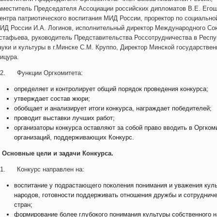
аместитель Председателя Ассоциации российских дипломатов В.Е. Егош
ентра патриотического воспитания МИД России, проректор по социальн
ИД России И.А. Логинов, исполнительный директор Международного Сою
стафьева, руководитель Представительства Россотрудничества в Респуб
ауки и культуры в г.Минске С.М. Круппо, Директор Минской государстве
ицура.
.2. Функции Оргкомитета:
определяет и контролирует общий порядок проведения конкурса;
утверждает состав жюри;
обобщает и анализирует итоги конкурса, награждает победителей;
проводит выставки лучших работ;
организаторы конкурса оставляют за собой право вводить в Оргком
организаций, поддерживающих Конкурс.
. Основные цели и задачи Конкурса.
.1. Конкурс направлен на:
воспитание у подрастающего поколения понимания и уважения кул
народов, готовности поддерживать отношения дружбы и сотруднич
стран;
формирование более глубокого понимания культуры собственного н