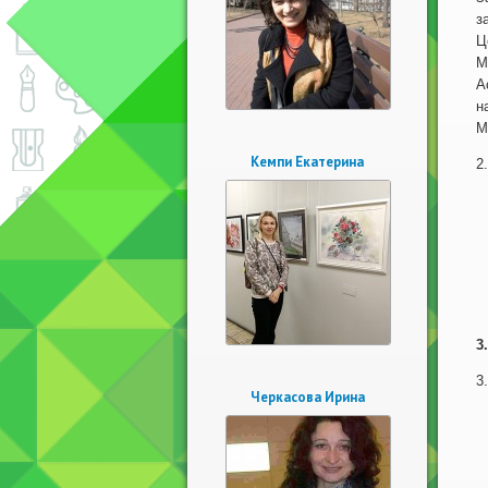
з
Ц
М
А
н
М
Кемпи Екатерина
2
3
3
Черкасова Ирина