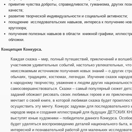
привитие чувства доброты, справедливости, гуманизма, других по
качеств;
развитие творческой индивидуальности и социальной активности;
поощрение исследовательских навыков, интереса к получению нов
кругозора;
получение полезных навыков в области книжной графики, иллюстр
обложки.
. Концепция Конкурса.
Каждая сказка – мир, полный путешествий, приключений и волшеб
участником удивительных событий, настолько увлекательных, что
неиссякаемым источником получения новых знаний – о других стр
обычаях, традициях, костюмах, легендах. Изучение сказок народо
к народному творчеству, уважение к людям других национальносте
самосовершенствоваться. Сказки – самый популярный сюжет детск
заданий обожают рисовать своих любимых героев и их приключени
мечтает о своей книге, в которой любимая сказка будет проиллюс
осуществить эту мечту. Конкурс задуман для последовательного 
народов мира и создания иллюстраций для будущих ДЕТСКИХ К
выступят юные художники – победители данного Конкурса. Особое
будет уделяться воспроизведению деталей национального быта, к
интересной и познавательной работой для маленьких исследоват