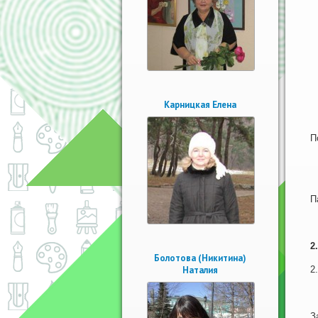
Карницкая Елена
П
П
2
Болотова (Никитина)
Наталия
2
З