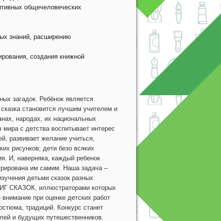
зитивных общечеловеческих
ых знаний, расширению
ирования, создания книжной
ных загадок. Ребёнок является
 сказка становится лучшим учителем и
анах, народах, их национальных
в мира с детства воспитывает интерес
й, развивает желание учиться,
их рисунков; дети безо всяких
я. И, наверняка, каждый ребенок
трирована им самим. Наша задача –
изучения детьми сказок разных
НИГ СКАЗОК, иллюстраторами которых
 внимание при оценке детских работ
остюма, традиций. Конкурс станет
елей и будущих путешественников.