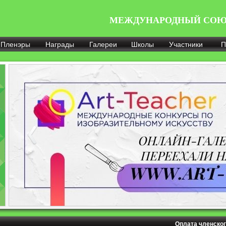
МЕЖДУНАРОДНЫЙ СОЮ
Пленэры
Награды
Галереи
Школы
Участники
П
Оплата членског