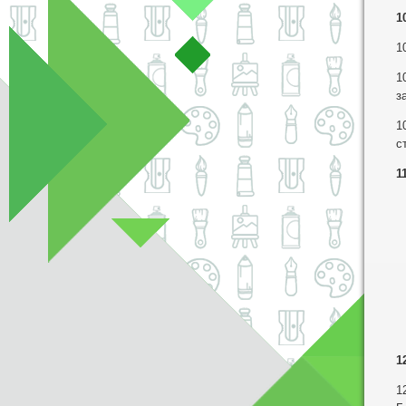
1
1
1
з
1
с
1
1
1