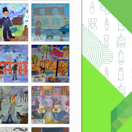
5
15170
3
11260
11264