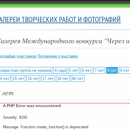
ГАЛЕРЕИ ТВОРЧЕСКИХ РАБОТ И ФОТОГРАФИЙ
Галерея Международного конкурса "Через и
еография участников
Положение о выставке
озрастная группа не указана
4 года
5 лет
6 лет
7 лет
8 лет
9 лет
4 лет
15 лет
16 лет
17 лет
18 лет
60 лет
8 лет
A PHP Error was encountered
Severity: 8192
Message: Function create_function() is deprecated