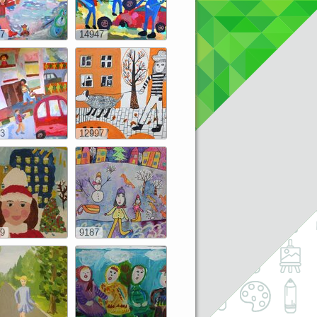
7
14947
3
12997
9
9187