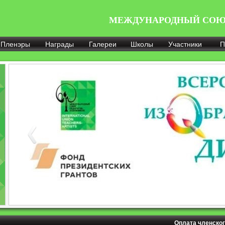
МЕЖДУНАРОДНЫЙ СОЮ
Пленэры
Награды
Галереи
Школы
Участники
П
Оплата членског