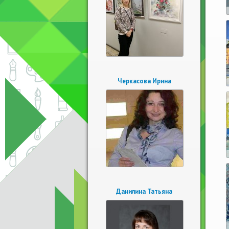
Черкасова Ирина
Данилина Татьяна