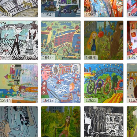
16411
11942
13592
1364
12996
16472
14879
1357
12914
16412
12633
1167