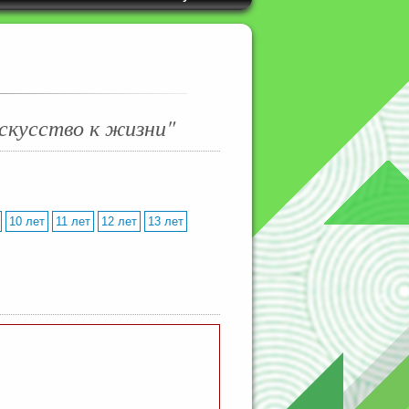
скусство к жизни"
10 лет
11 лет
12 лет
13 лет