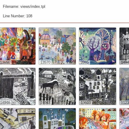
Filename: views/index.tpl
Line Number: 108
13650
13570
9985
1494
14946
14943
13603
1123