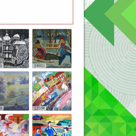
1
14883
9
13584