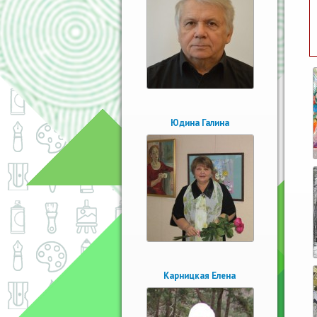
Юдина Галина
Карницкая Елена