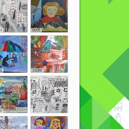
4
9008
5
15260
6
10216