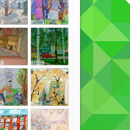
5
12908
1
11372
4
7844