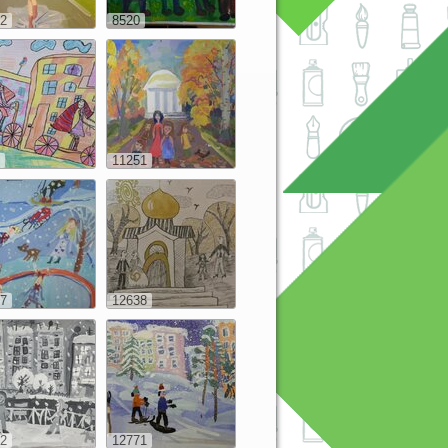
2
8520
11251
7
12638
2
12771