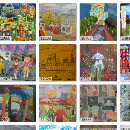
12655
11238
10705
1494
11967
12524
8359
1609
8252
11250
15355
8686