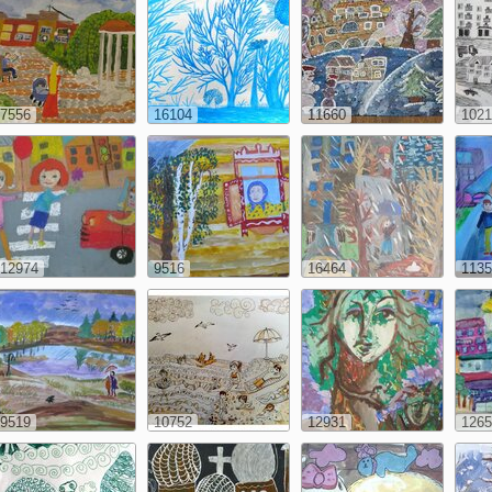
7556
16104
11660
1021
12974
9516
16464
1135
9519
10752
12931
1265