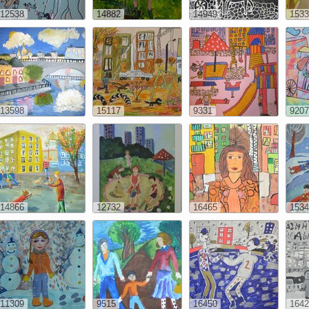
12538
14882
14949
1533
13598
15117
9331
9207
14866
12732
16465
1534
11309
9515
16450
1642