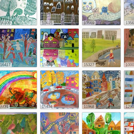
16105
10615
13569
1356
16417
15045
15327
1000
7731
15434
11968
1290