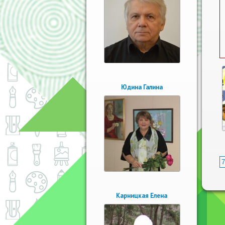
Юдина Галина
7
Карницкая Елена