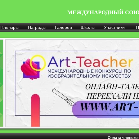
МЕЖДУНАРОДНЫЙ СОЮ
Пленэры
Награды
Галереи
Школы
Участники
П
Оплата членског