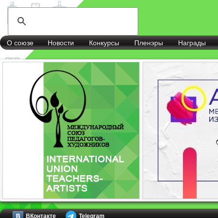
О союзе
Новости
Конкурсы
Пленэры
Награды
ВКонтакте
Telegram