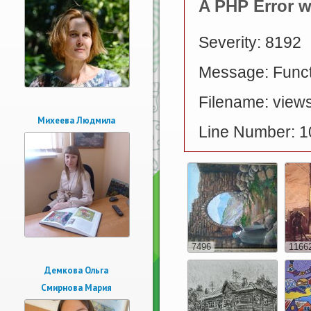
A PHP Error 
Severity: 8192
Message: Functi
Filename: views
Михеева Людмила
Line Number: 1
7496
1166
Демкова Ольга
Смирнова Мария