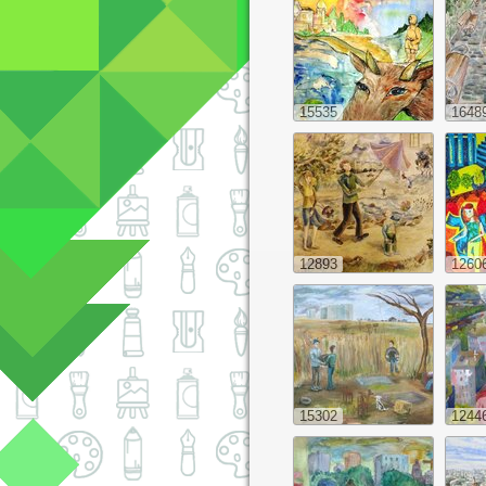
15535
1648
12893
1260
15302
1244