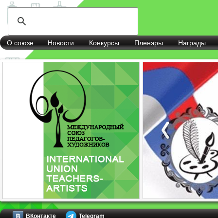
О союзе
Новости
Конкурсы
Пленэры
Награды
ВКонтакте
Telegram