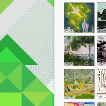
7197
1195
7192
1193
13032
1285