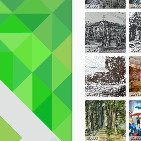
16556
1255
10595
1059
10598
1291
10608
1522