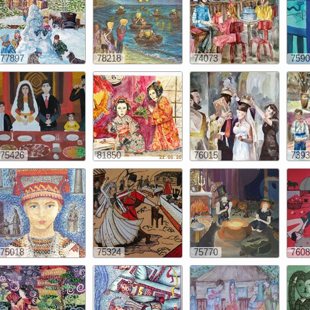
77897
78218
74073
7590
75426
81850
76015
7393
75018
75324
75770
7608