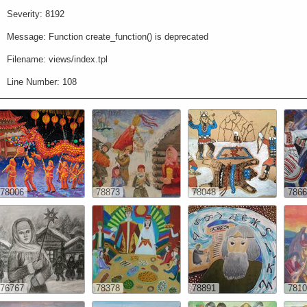
Severity: 8192
Message: Function create_function() is deprecated
Filename: views/index.tpl
Line Number: 108
78006
78873
78048
7866
76767
78378
78891
7810