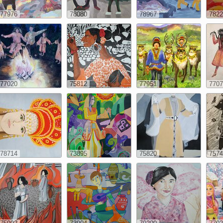
77976
78080
78967
7822
77020
75812
77951
7707
78714
73895
75820
7574