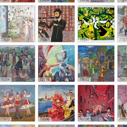
75902
73904
79200
7702
77838
76963
78197
7787
76106
72778
78652
7887
77872
78096
76038
7800