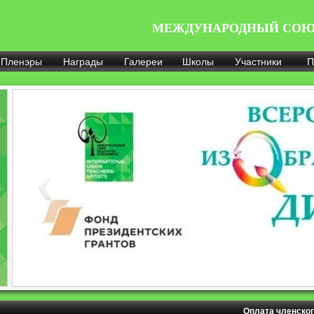
МЕЖДУНАРОДНЫЙ СОЮ
Пленэры
Награды
Галереи
Школы
Участники
П
Оплата членског