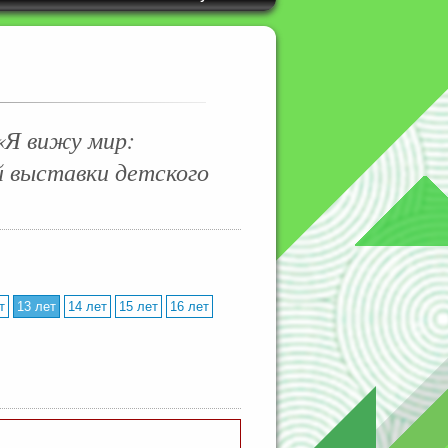
«Я вижу мир:
й выставки детского
т
13 лет
14 лет
15 лет
16 лет