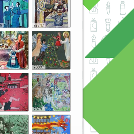
9
77747
5
78887
5
78781