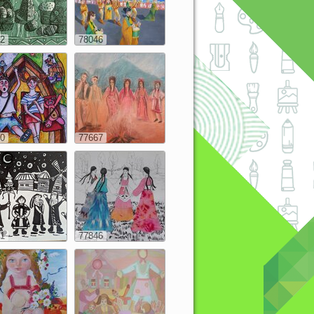
2
78046
0
77667
1
77846