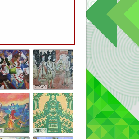
5
77949
1
79152