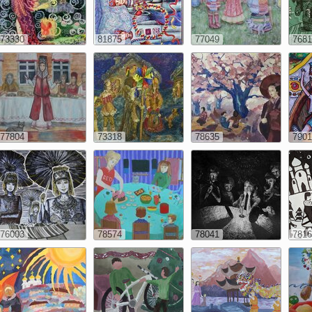
73330
81875
77049
7681
77804
73318
78635
7901
76003
78574
78041
7816