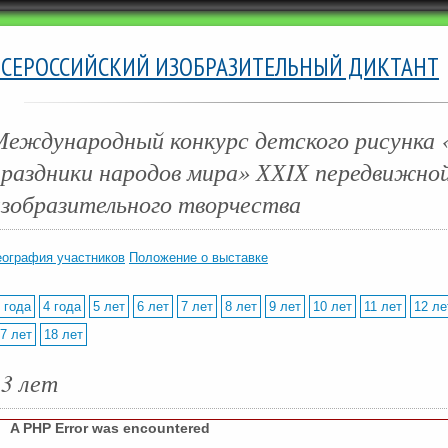
ВСЕРОССИЙСКИЙ ИЗОБРАЗИТЕЛЬНЫЙ ДИКТАНТ
Международный конкурс детского рисунка 
праздники народов мира» ХХIХ передвижно
изобразительного творчества
еография участников
Положение о выставке
 года
4 года
5 лет
6 лет
7 лет
8 лет
9 лет
10 лет
11 лет
12 ле
7 лет
18 лет
13 лет
A PHP Error was encountered