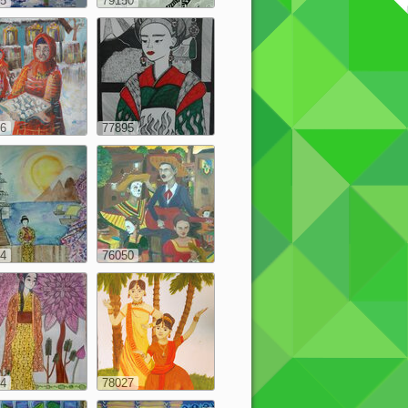
5
79150
6
77895
4
76050
4
78027