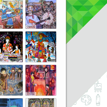
4
79009
8
77899
3
78732