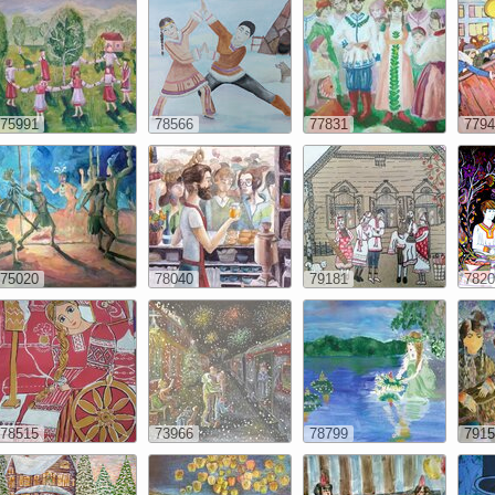
75991
78566
77831
7794
75020
78040
79181
7820
78515
73966
78799
7915