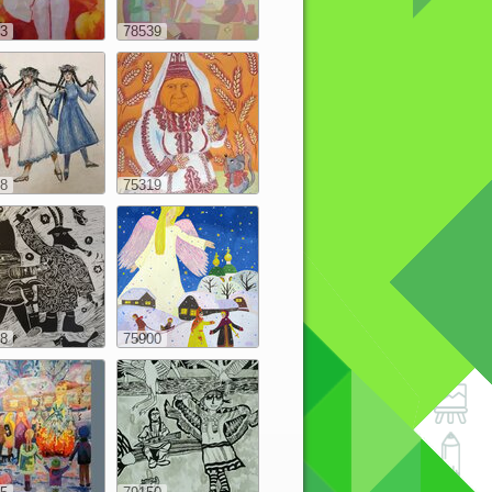
3
78539
8
75319
8
75900