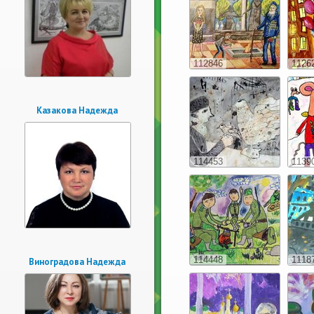
112846
1126
Казакова Надежда
114453
1139
114448
1118
Виноградова Надежда