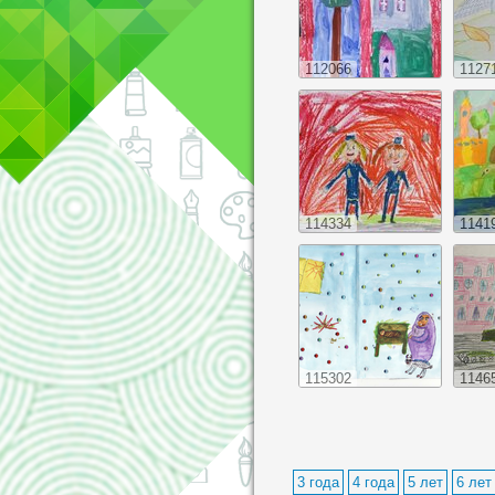
112066
1127
114334
1141
115302
1146
3 года
4 года
5 лет
6 лет