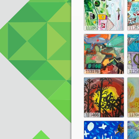
111882
1128
113176
1125
111466
1139