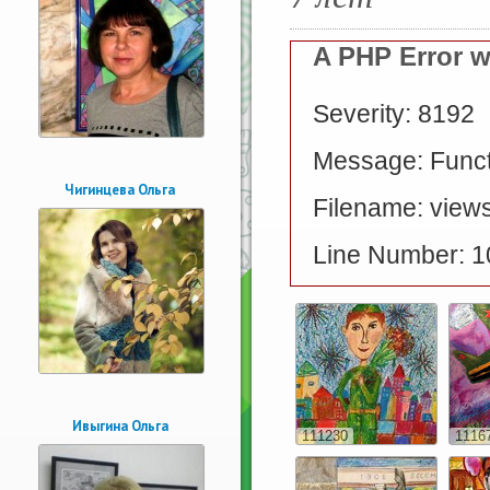
A PHP Error 
Severity: 8192
Message: Functi
Чигинцева Ольга
Filename: views
Line Number: 1
Ивыгина Ольга
111230
1116