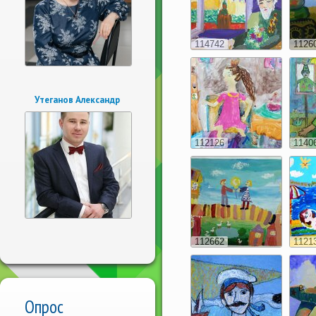
114742
1126
Утеганов Александр
112126
1140
112662
1121
Опрос