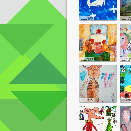
111499
1147
111433
1143
111875
1124