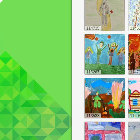
114735
1146
115287
1147
113533
1120