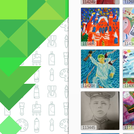
114249
1126
111480
1143
114208
1143
113445
1116