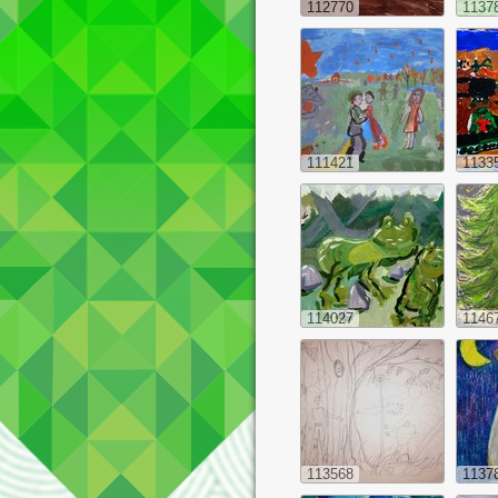
112770
1137
111421
1133
114027
1146
113568
1137