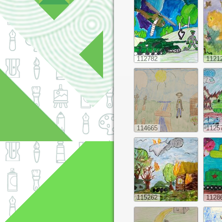
112782
1121
114665
1125
115262
1128