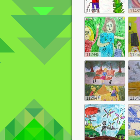
113901
1143
112445
1125
112647
1134