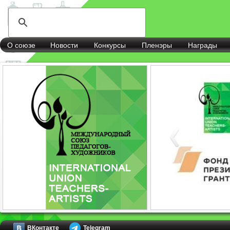
О союзе
Новости
Конкурсы
Пленэры
Награды
ВКонтакте
Telegram