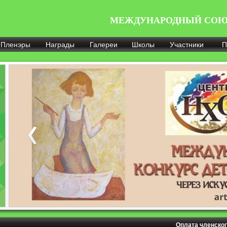
МЕЖДУНАРОДНЫЙ СОЮ
Пленэры
Награды
Галереи
Школы
Участники
П
Оплата членског