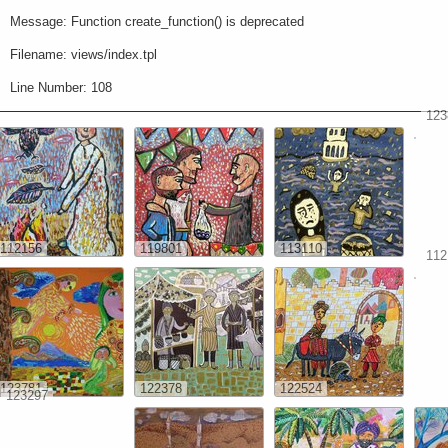
Message: Function create_function() is deprecated
Filename: views/index.tpl
Line Number: 108
123
112156
119801
113110
112
123781
122378
122524
123297