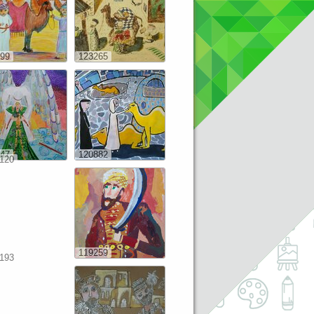
99
123265
47
120882
120
119259
193