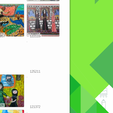
17
120897
957
122115
125211
24
121372