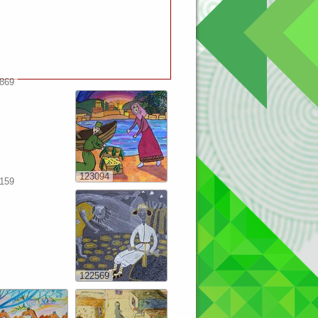
869
123094
159
122569