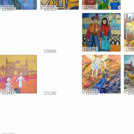
120939
113104
118802
123805
122353
117741
1188
120580
123223
121273
1224
122437
121240
121232
123