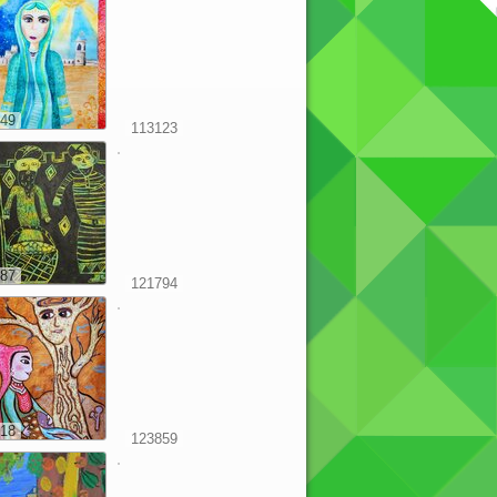
49
113123
87
121794
18
123859