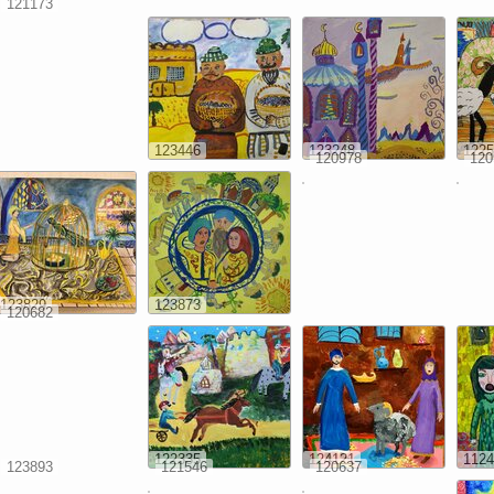
121173
123446
123248
1225
120978
120
123829
123873
120682
122335
124121
1124
123893
121546
120637