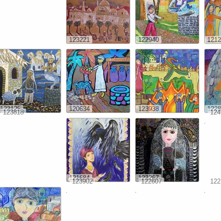
123221
122940
1212
123125
120634
123938
1228
123818
124
121684
123267
123902
122607
122