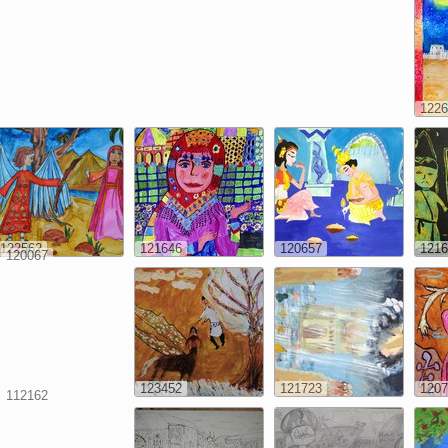
1226
122562
121646
120657
1216
120067
123452
121723
1207
112162