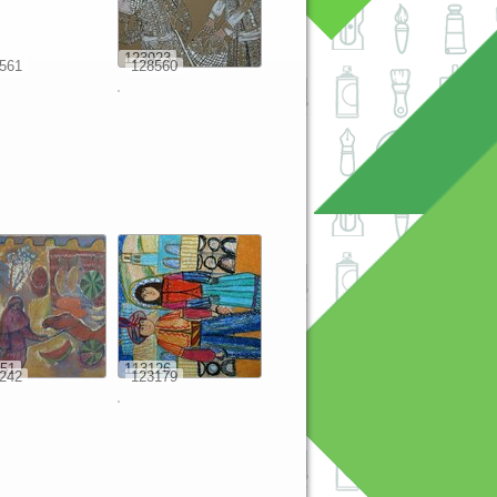
123923
561
128560
51
113126
242
123179