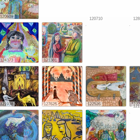
120609
120710
128
124373
121381
121938
127625
122526
1233
121