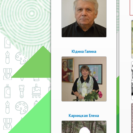
Юдина Галина
Карницкая Елена