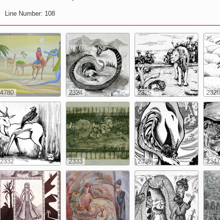
Line Number: 108
4780
2324
2325
2328
2332
2333
2335
2347