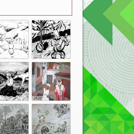
2331
2628