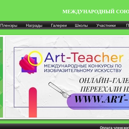
МЕЖДУНАРОДНЫЙ СОЮ
Пленэры
Награды
Галереи
Школы
Участники
П
Оплата членског