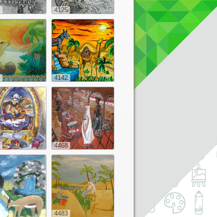
4125
4142
4468
4483