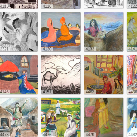
4115
4116
4119
4122
2321
4130
4133
4141
4146
4151
4463
4466
4473
4476
4479
4482