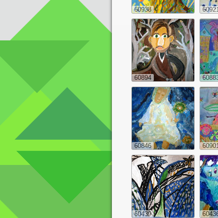
60938
6092
60894
6088
60846
6090
60439
6043