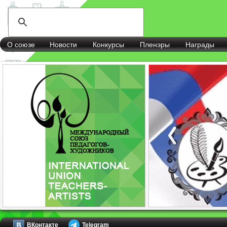
О союзе
Новости
Конкурсы
Пленэры
Награды
ВКонтакте
Telegram