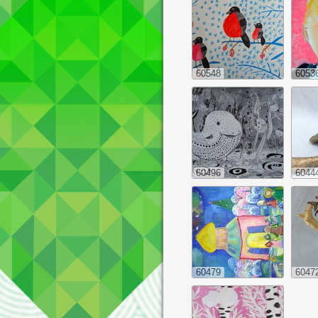
60548
6053
60496
6044
60479
6047