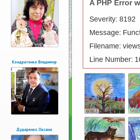
A PHP Error 
Severity: 8192
Message: Functi
Filename: views
Line Number: 1
Кондратенко Владимир
60953
5832
Дударенко Оксана