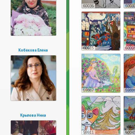
60036
6003
60015
6000
Кобякова Елена
59887
5988
Крылова Нина
59911
6004