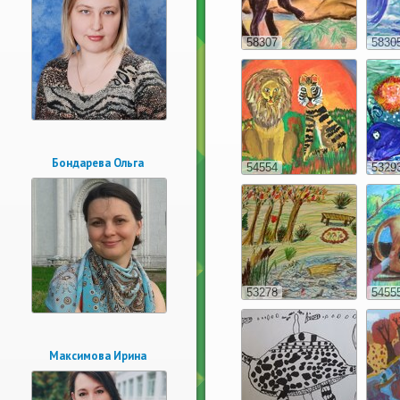
58307
5830
Бондарева Ольга
54554
5329
53278
5455
Максимова Ирина