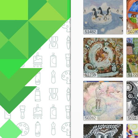
51482
5028
51238
5122
50282
5031