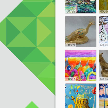
60725
6068
60589
6058
60837
6095