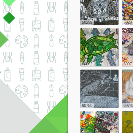
50299
5029
60062
6007
60750
6074