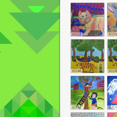
60212
6020
60140
6013
60162
6057