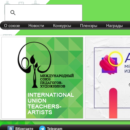
О союзе
Новости
Конкурсы
Пленэры
Награды
ВКонтакте
Telegram