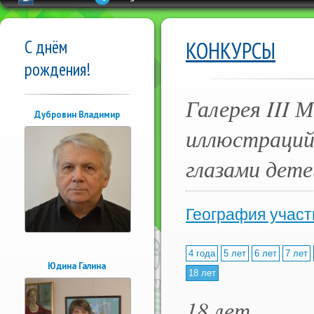
С днём
КОНКУРСЫ
рождения!
Галерея III 
Дубровин Владимир
иллюстраций 
глазами дете
География участ
4 года
5 лет
6 лет
7 лет
Юдина Галина
18 лет
18 лет