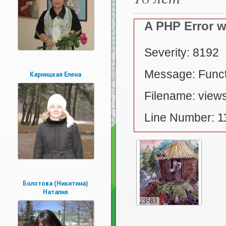
A PHP Error 
Severity: 8192
Message: Functi
Карницкая Елена
Filename: views
Line Number: 1
Болотова (Никитина)
Наталия
23583