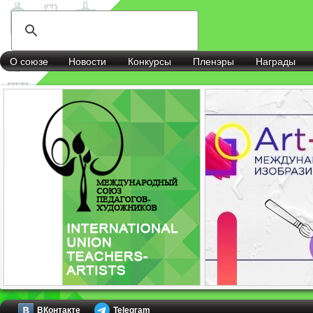
О союзе
Новости
Конкурсы
Пленэры
Награды
ВКонтакте
Telegram