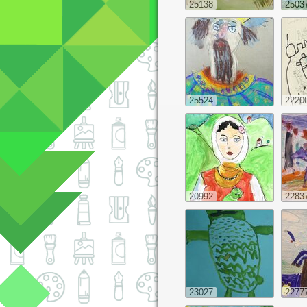
25138
2503
25524
2220
20992
2283
23027
2277