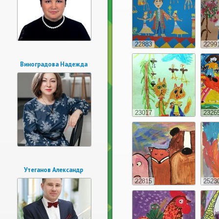
22883
2299
Виноградова Надежда
23017
2326
Утеганов Александр
22815
2523