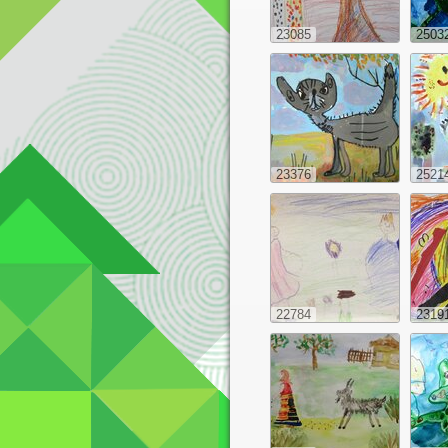
23085
2503
23376
2521
22784
2319