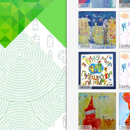
31043
3078
30808
3095
30205
3035
30833
2924