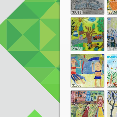
30811
2985
29488
3017
31056
3088