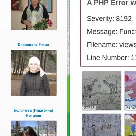
A PHP Error 
Severity: 8192
Message: Functi
Filename: views
Карницкая Елена
Line Number: 1
27713
3104
Болотова (Никитина)
Наталия