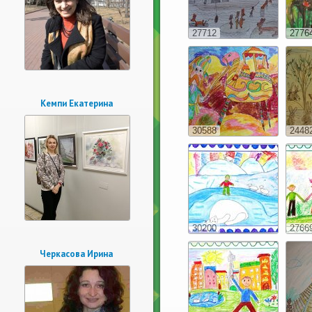
27712
2776
Кемпи Екатерина
30588
2448
30200
2766
Черкасова Ирина