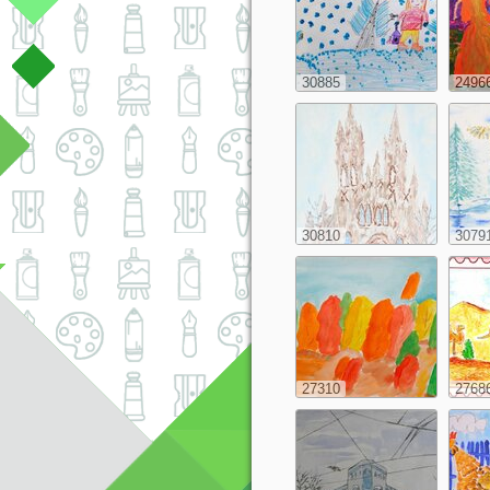
30885
2496
30810
3079
27310
2768