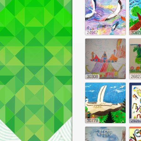
24947
3087
30308
2682
30779
2926