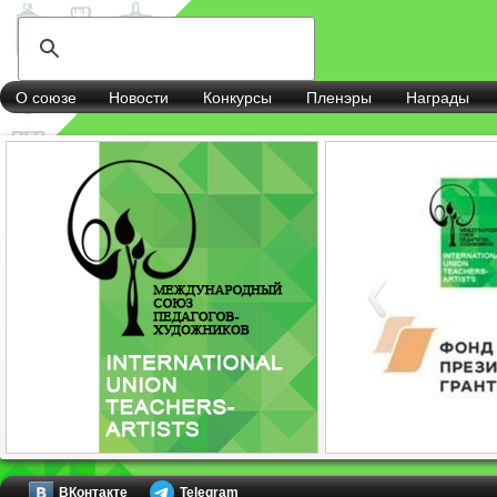
О союзе
Новости
Конкурсы
Пленэры
Награды
ВКонтакте
Telegram