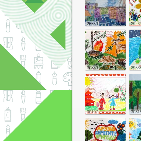
26659
2926
30889
2953
30197
3031