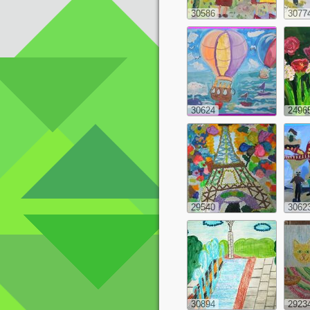
30586
3077
30624
2496
29540
3062
30894
2923