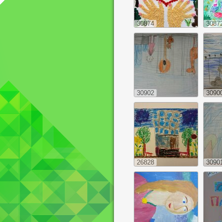
30874
3087
30902
3090
26828
3090