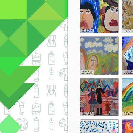
31027
2731
27354
3012
30242
2747