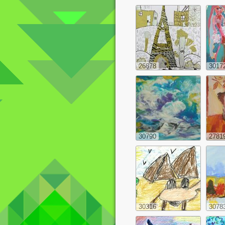
26678
3017
30790
2781
30316
3078