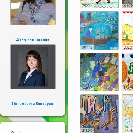
29332
3030
Данилина Татьяна
30771
3020
29539
3087
Пономарева Виктория
31029
3079