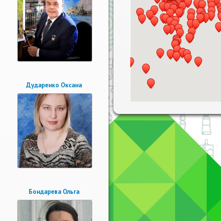
Дударенко Оксана
Бондарева Ольга