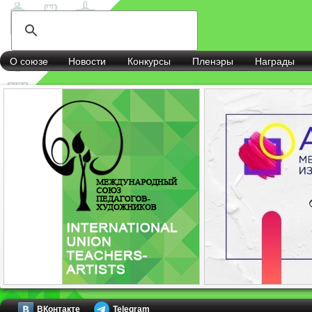
О союзе
Новости
Конкурсы
Пленэры
Награды
ВКонтакте
Telegram