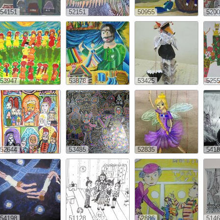
54151
52151
50955
5200
53947
53878
53425
5255
52644
53485
52835
5418
54198
51128
52886
5146