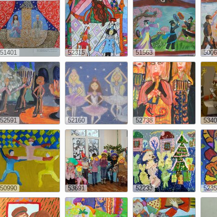
51401
52315
51563
5006
52591
52160
52738
5340
50990
53691
52233
5235