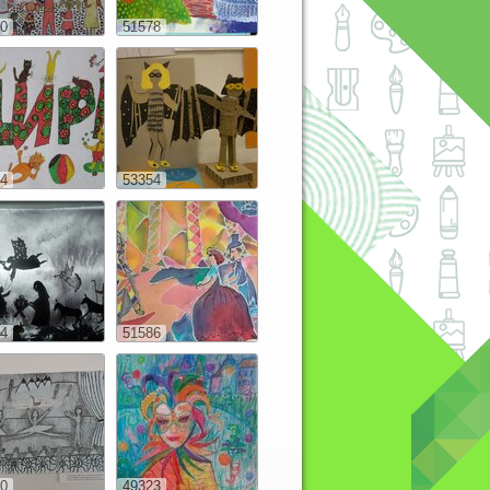
0
51578
4
53354
4
51586
0
49323