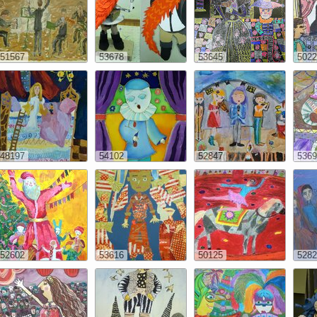
51567
53678
53645
5022
48197
54102
52847
5369
52602
53616
50125
5282