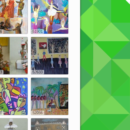
6
51901
3
52633
0
52056