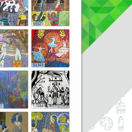
6
50129
9
51343
7
53644