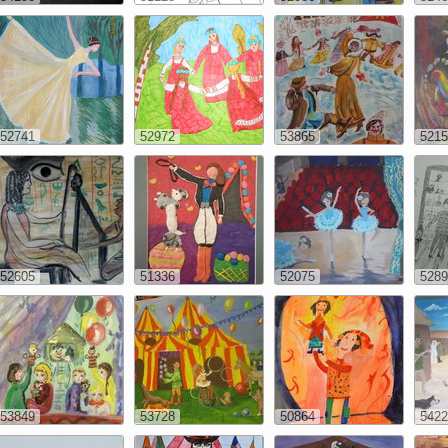
52741
52972
53865
5215
52605
51336
52075
5289
53849
53728
50864
5422