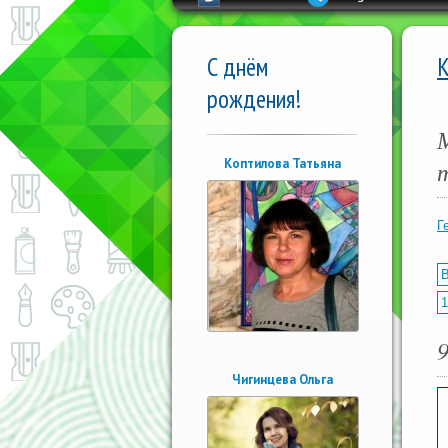
С днём
рождения!
Коптилова Татьяна
Г
В
1
Чигинцева Ольга