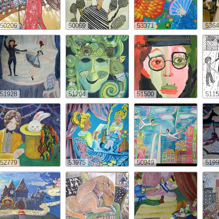
50206
50069
53371
5364
51928
51204
51500
5115
52779
53975
50949
5199