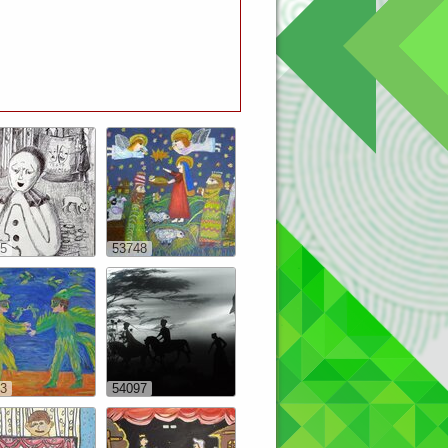
5
53748
3
54097