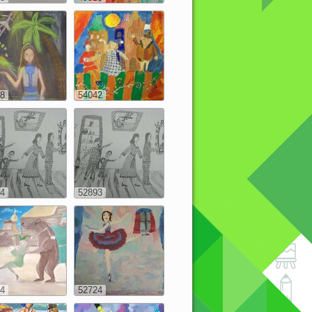
8
54042
4
52893
4
52724