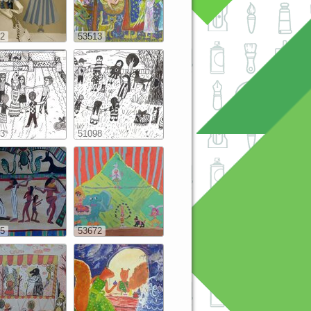
2
53513
3
51098
5
53672