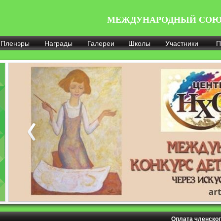
МЕЖДУНАРОДНЫЙ СОЮ
Пленэры
Награды
Галереи
Школы
Участники
П
Оплата членског