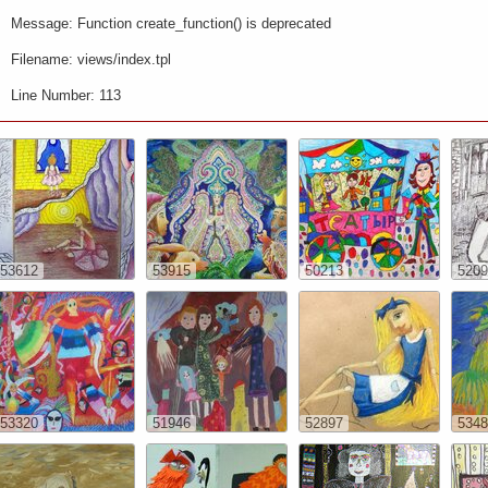
Message: Function create_function() is deprecated
Filename: views/index.tpl
Line Number: 113
53612
53915
50213
5209
53320
51946
52897
5348