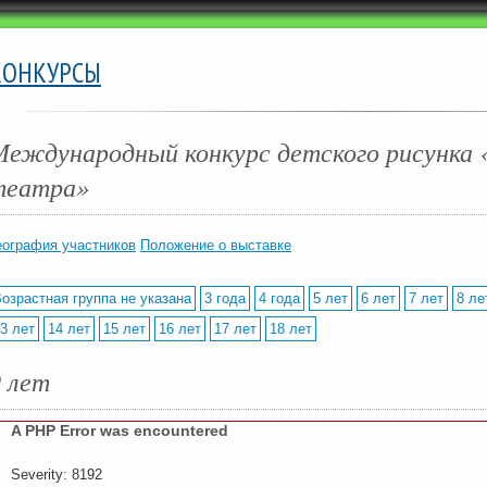
КОНКУРСЫ
Международный конкурс детского рисунка 
театра»
еография участников
Положение о выставке
озрастная группа не указана
3 года
4 года
5 лет
6 лет
7 лет
8 ле
3 лет
14 лет
15 лет
16 лет
17 лет
18 лет
9 лет
A PHP Error was encountered
Severity: 8192