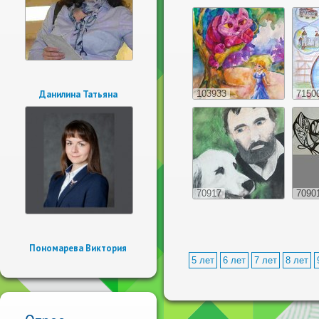
Данилина Татьяна
103933
7150
70917
7090
Пономарева Виктория
5 лет
6 лет
7 лет
8 лет