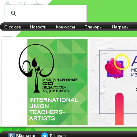
О союзе
Новости
Конкурсы
Пленэры
Награды
ВКонтакте
Telegram