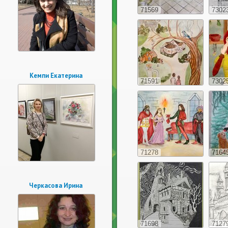
71569
7302
Кемпи Екатерина
71591
7302
71278
7164
Черкасова Ирина
71698
7127