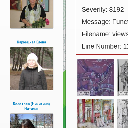
Severity: 8192
Message: Functi
Filename: views
Карницкая Елена
Line Number: 1
71702
7170
Болотова (Никитина)
Наталия