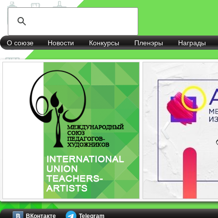
О союзе
Новости
Конкурсы
Пленэры
Награды
ВКонтакте
Telegram