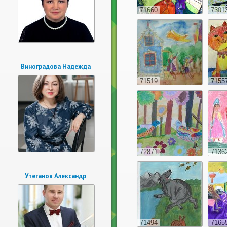
71660
7301
Виноградова Надежда
71519
7155
72871
7136
Утеганов Александр
71494
7165