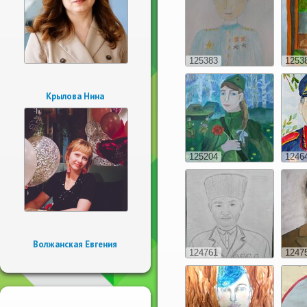
125383
1253
Крылова Нина
125204
1246
Волжанская Евгения
124761
1247