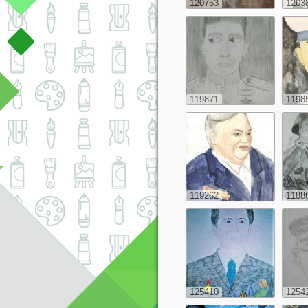
120753
1203
119871
1198
119262
1188
125410
1254