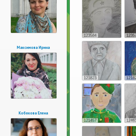
123584
1235
Максимова Ирина
121823
1218
Кобякова Елена
121457
1246