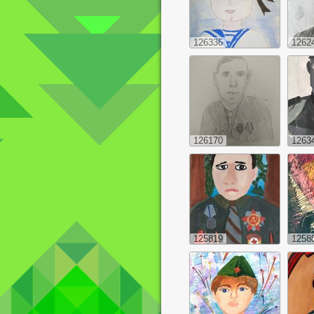
126336
1262
126170
1263
125819
1258