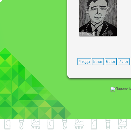
111775
4 года
5 лет
6 лет
7 лет