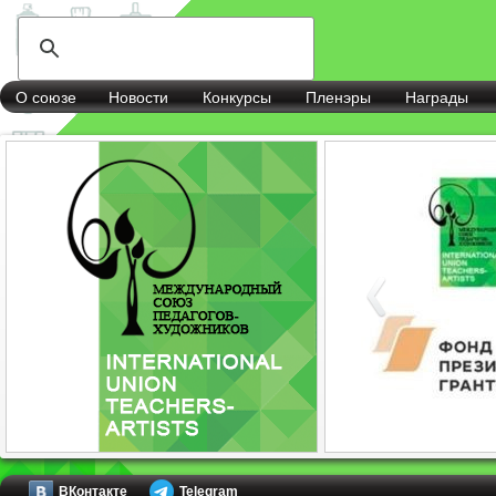
О союзе
Новости
Конкурсы
Пленэры
Награды
ВКонтакте
Telegram