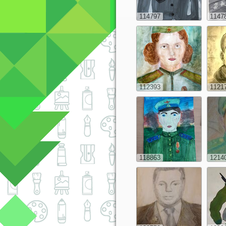
114797
1147
112393
1121
118863
1214