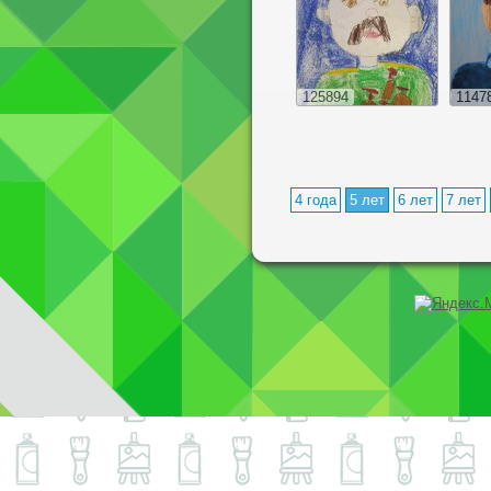
125894
1147
4 года
5 лет
6 лет
7 лет