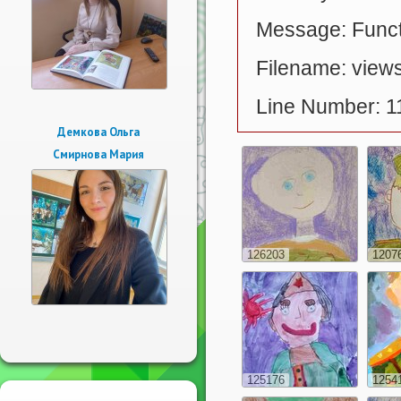
Message: Functi
Filename: views
Line Number: 1
Демкова Ольга
Смирнова Мария
126203
1207
125176
1254