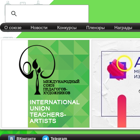
О союзе
Новости
Конкурсы
Пленэры
Награды
ВКонтакте
Telegram