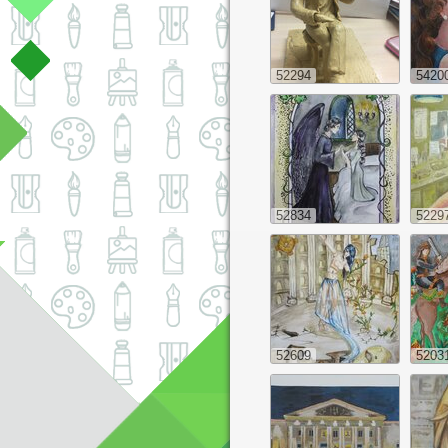
52294
5420
52834
5229
52609
5203