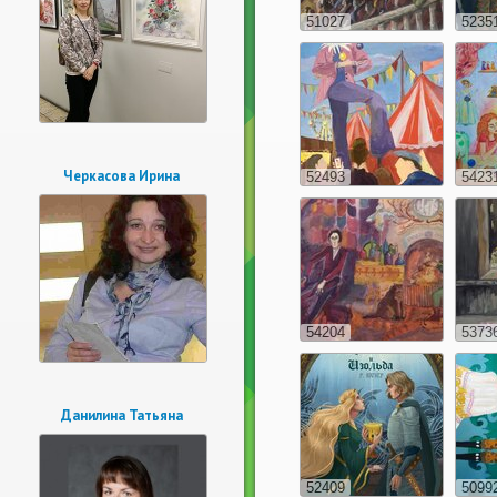
51027
5235
Черкасова Ирина
52493
5423
54204
5373
Данилина Татьяна
52409
5099