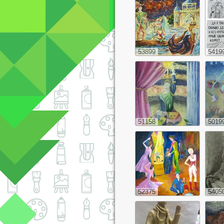
53899
5419
51158
5019
52375
5405