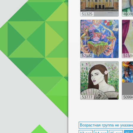
51325
4938
52182
5158
53777
5099
Возрастная группа не указан