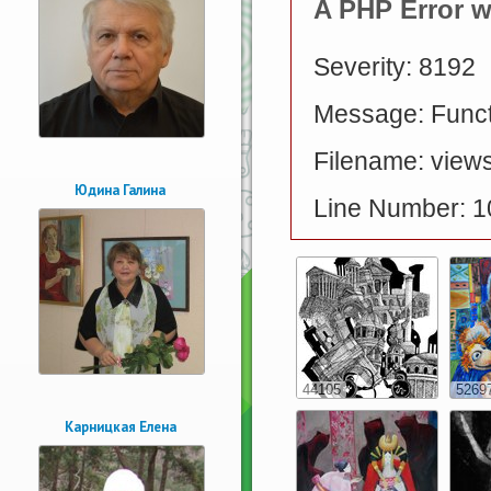
A PHP Error 
Severity: 8192
Message: Functi
Filename: views
Юдина Галина
Line Number: 1
44105
5269
Карницкая Елена