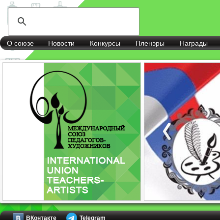
О союзе
Новости
Конкурсы
Пленэры
Награды
ВКонтакте
Telegram