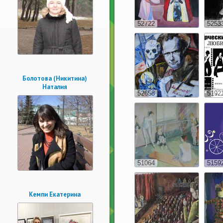
52722
5253
Болотова (Никитина)
Наталия
52658
5192
51064
5159
Кемпи Екатерина