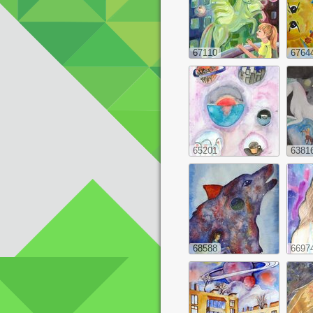
67110
6764
65201
6381
68588
6697