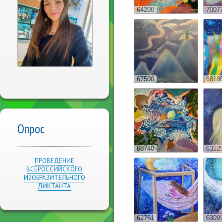
64200
7007
67500
6818
Опрос
68740
6322
ПРОВЕДЕНИЕ
ВСЕРОССИЙСКОГО
ИЗОБРАЗИТЕЛЬНОГО
ДИКТАНТА
62761
6309