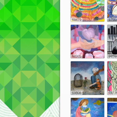
69479
6756
68985
6989
69808
6971