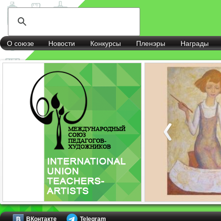
О союзе
Новости
Конкурсы
Пленэры
Награды
ВКонтакте
Telegram