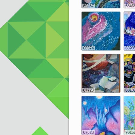
69237
6846
66674
6893
67723
6818
67628
7016