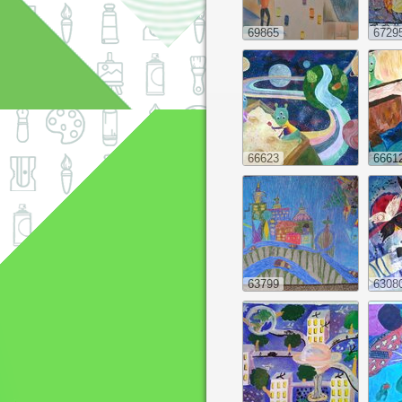
69865
6729
66623
6661
63799
6308