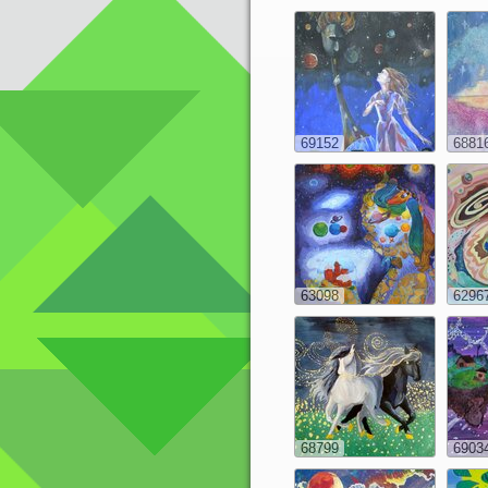
69152
6881
63098
6296
68799
6903