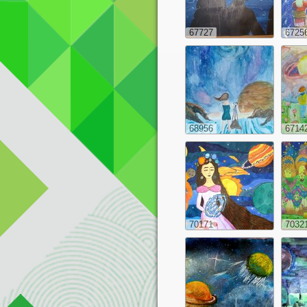
67727
6725
68956
6714
70171
7032