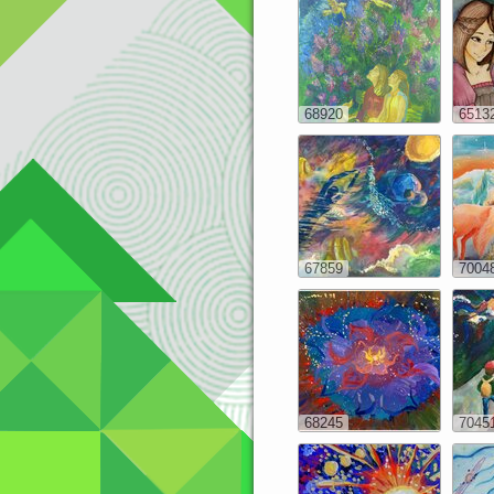
68920
6513
67859
7004
68245
7045