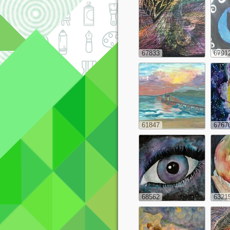
67833
6791
61847
6767
68562
6321