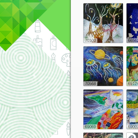
70100
6656
70568
6912
69069
6900