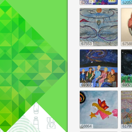
62052
6205
67553
6758
69365
6932
68864
6179