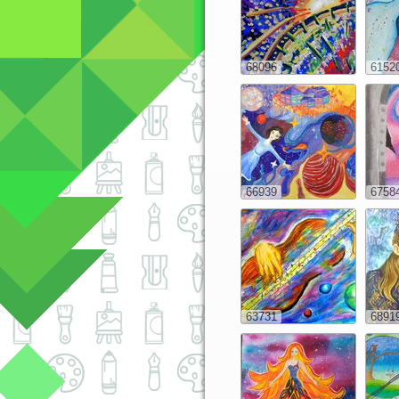
68096
6152
66939
6758
63731
6891