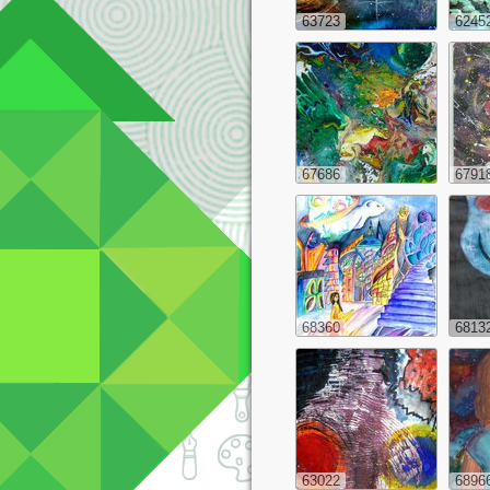
63723
6245
67686
6791
68360
6813
63022
6896