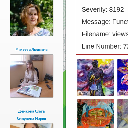
Severity: 8192
Message: Functi
Filename: views
Line Number: 7
Михеева Людмила
67051
6651
Демкова Ольга
Смирнова Мария