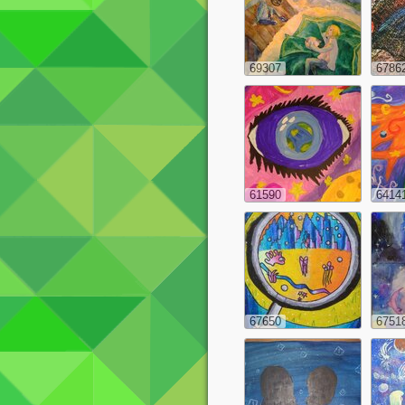
69307
6786
61590
6414
67650
6751