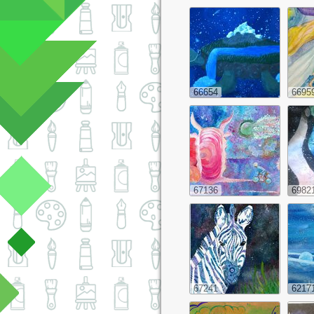
66654
6695
67136
6982
67241
6217