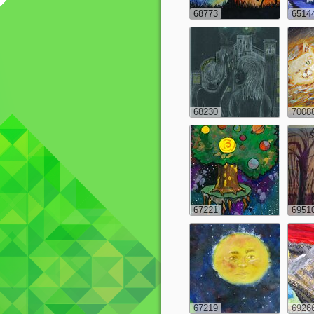
68773
6514
68230
7008
67221
6951
67219
6926