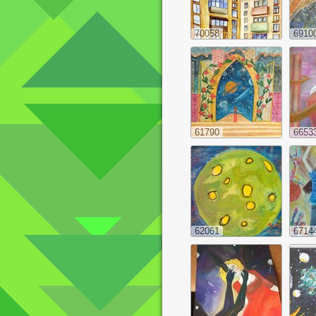
70058
6910
61790
6653
62061
6714