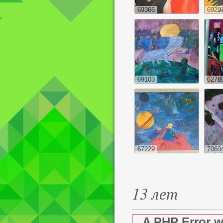
69366
6929
69103
6278
67229
7060
13 лет
A PHP Error 