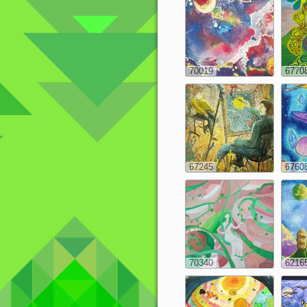
70019
6770
67245
6760
70340
6216