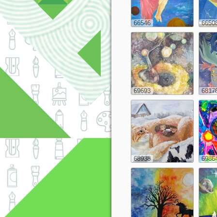
66546
6650
69693
6817
68938
6986