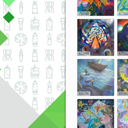
70248
6756
61848
6751
69156
6936