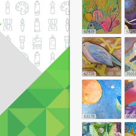
67475
6224
62728
7031
63178
6825