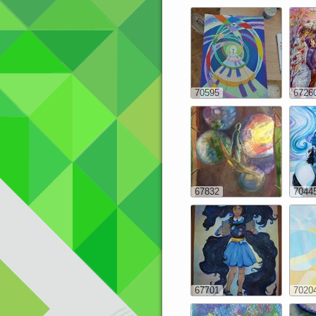
70595
6726
67832
7044
67701
7020