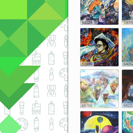
63224
6308
68989
6405
68768
6823