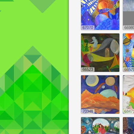
67070
6698
66523
6652
70348
6847