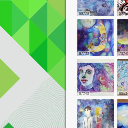
69229
6925
67730
7024
67240
6653