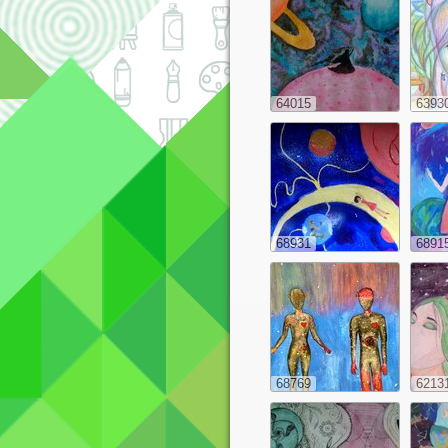
64015
6393
68931
6891
68769
6213