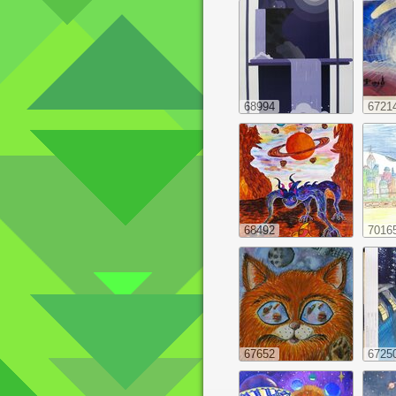
68994
6721
68492
7016
67652
6725