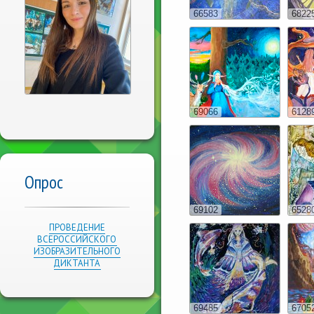
66583
6822
69066
6128
Опрос
69102
6528
ПРОВЕДЕНИЕ
ВСЕРОССИЙСКОГО
ИЗОБРАЗИТЕЛЬНОГО
ДИКТАНТА
69485
6705