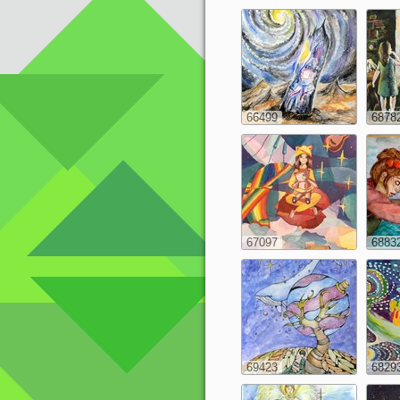
66499
6878
67097
6883
69423
6829