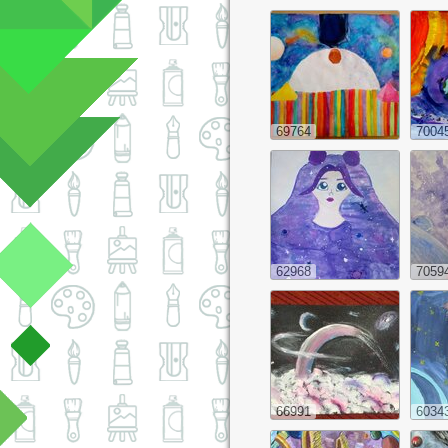
69764
7004
62968
7059
66991
6034