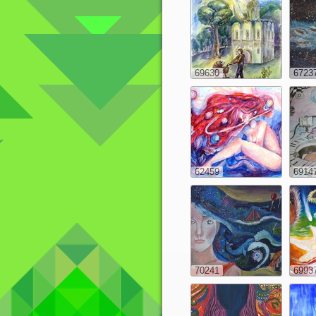
69630
6723
62459
6914
70241
6993