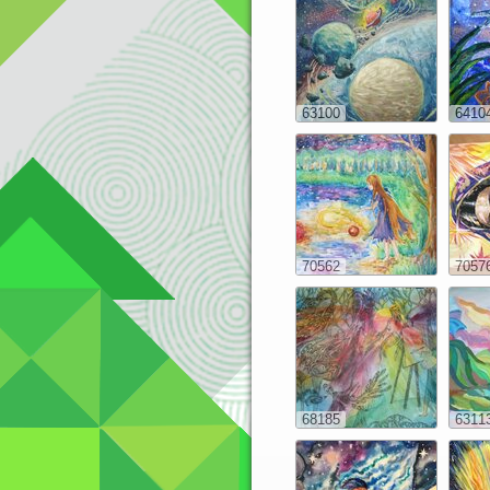
63100
6410
70562
7057
68185
6311