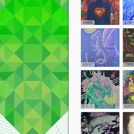
68995
6208
63917
7008
70570
6302