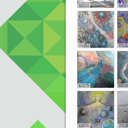
68024
6909
69363
6914
67679
6809
63016
7013