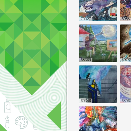
70027
6988
68369
6978
69346
6896