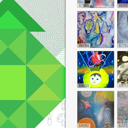
67981
6644
68784
6776
69054
6906
64082
6243