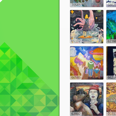
70563
6862
65107
6239
66585
6621
63992
7031