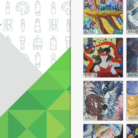
63162
6314
67936
6808
64027
6858