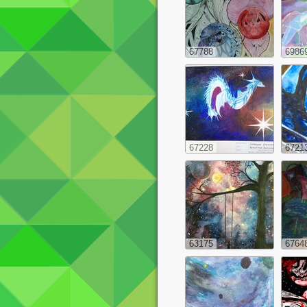
67788
6986
67228
6721
63175
6764