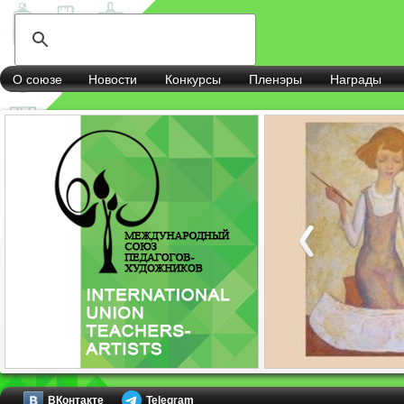
О союзе
Новости
Конкурсы
Пленэры
Награды
ВКонтакте
Telegram