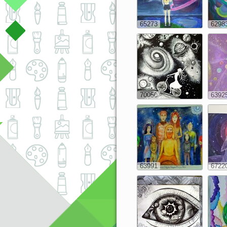
65273
6298
70050
6392
63991
6722