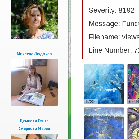
Severity: 8192
Message: Functi
Filename: views
Line Number: 7
Михеева Людмила
67230
6749
Демкова Ольга
Смирнова Мария