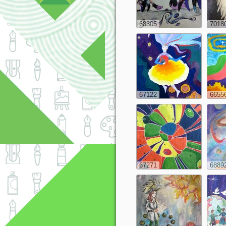
68305
7018
67122
6655
67271
6889