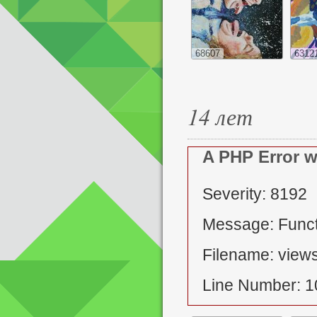
68607
6312
14 лет
A PHP Error 
Severity: 8192
Message: Functi
Filename: views
Line Number: 1