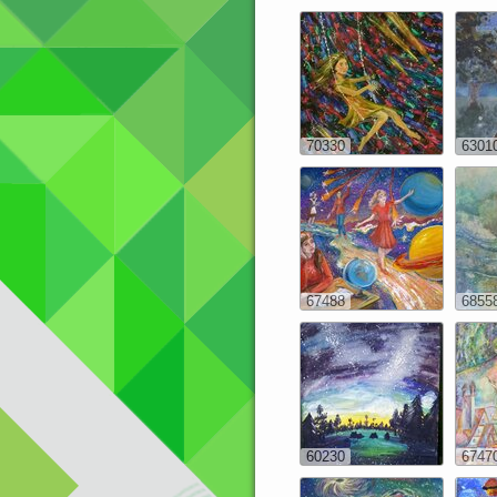
70330
6301
67488
6855
60230
6747