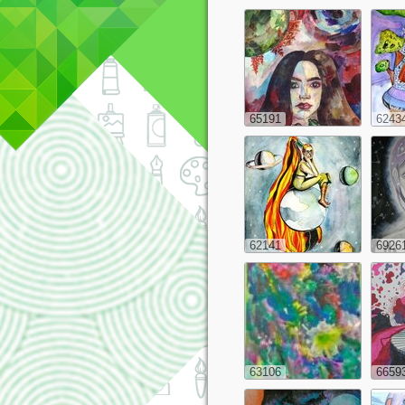
65191
6243
62141
6926
63106
6659