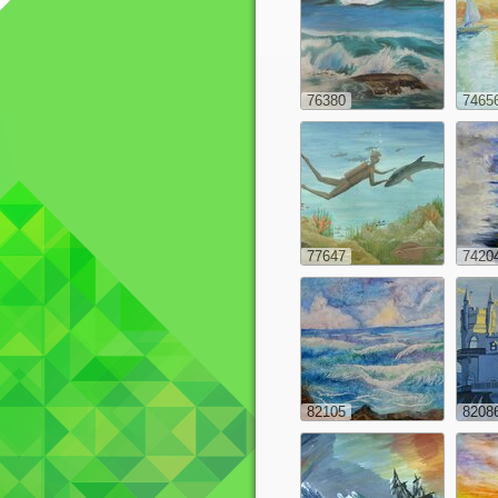
76380
7465
77647
7420
82105
8208