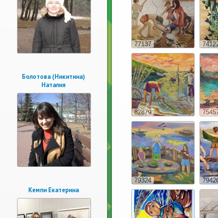
77137
7412
Болотова (Никитина)
Наталия
82879
7545
79324
7942
Кемпи Екатерина