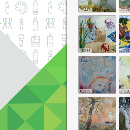
75447
7763
79244
7688
82135
7473