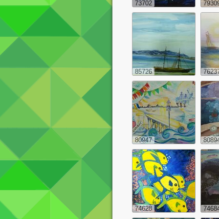
73702
7930
85726
7623
80947
8089
74628
7468