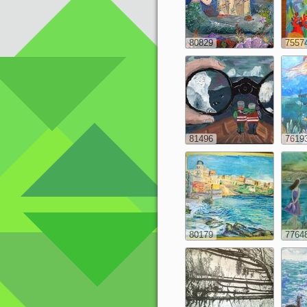
80829
7557
81496
7619
80179
7764