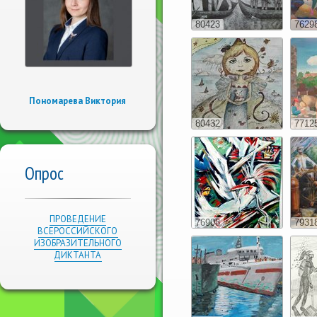
80423
7629
Пономарева Виктория
80432
7712
Опрос
ПРОВЕДЕНИЕ
76908
7931
ВСЕРОССИЙСКОГО
ИЗОБРАЗИТЕЛЬНОГО
ДИКТАНТА