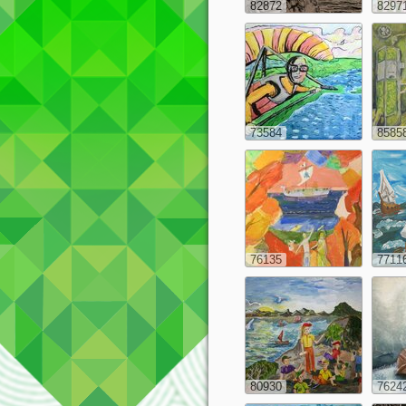
82872
8297
73584
8585
76135
7711
80930
7624