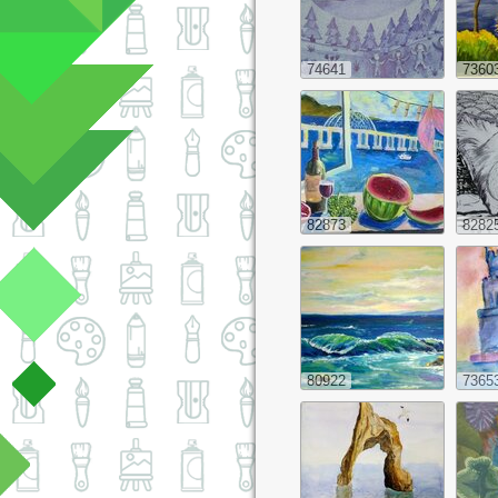
74641
7360
82873
8282
80922
7365