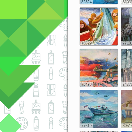
82824
8103
75629
7713
75473
7477
77619
8051