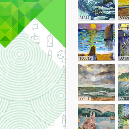
81511
8002
100819
8048
77621
7760