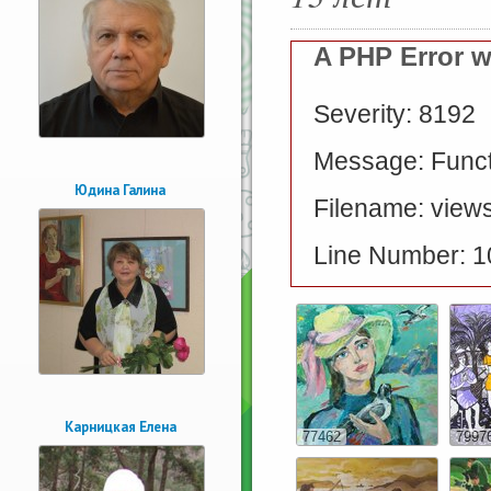
A PHP Error 
Severity: 8192
Message: Functi
Юдина Галина
Filename: views
Line Number: 1
Карницкая Елена
77462
7997