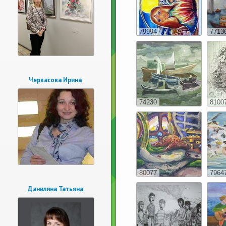
79994
7713
Черкасова Ирина
74230
8100
80077
7964
Данилина Татьяна