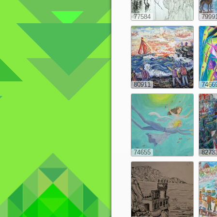
77584
7999
80911
7466
74655
8273