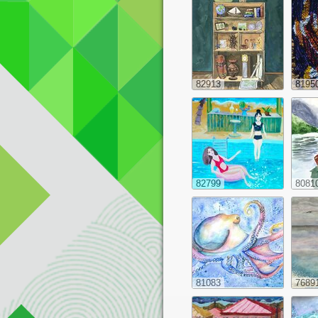
82913
8195
82799
8081
81083
7689