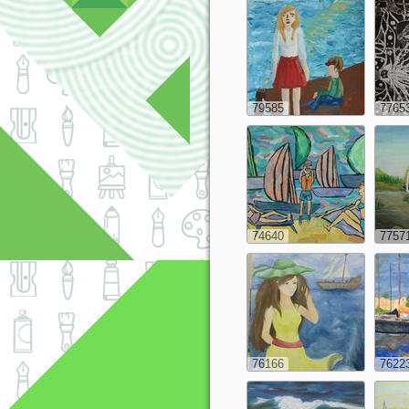
79585
7765
74640
7757
76166
7622