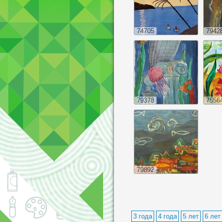
74705
7942
79378
7556
79892
3 года
4 года
5 лет
6 лет