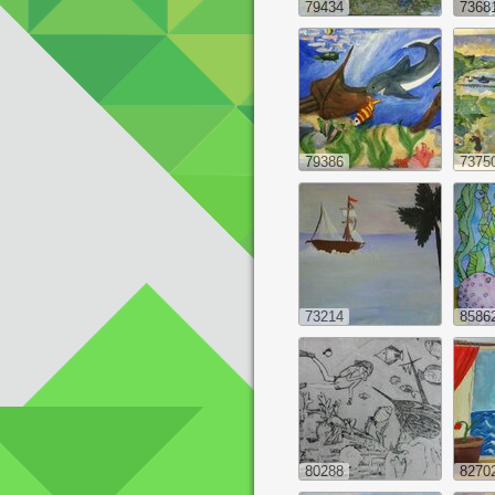
79434
7368
79386
7375
73214
8586
80288
8270