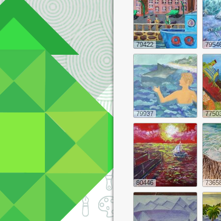
79422
7954
79937
7750
80446
7365