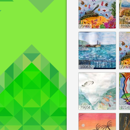
79980
8102
100830
7997
79604
8214