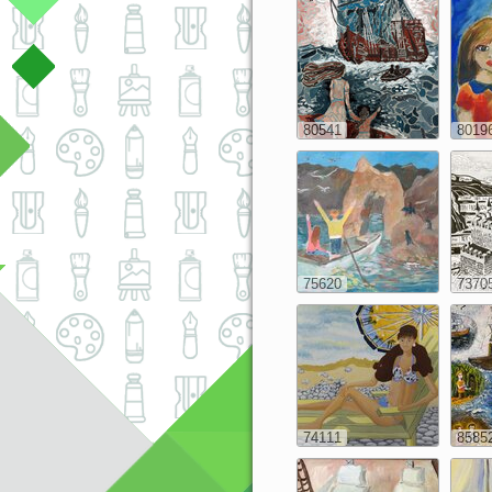
80541
8019
75620
7370
74111
8585