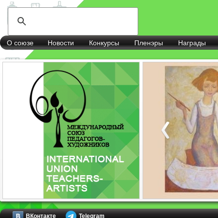
О союзе
Новости
Конкурсы
Пленэры
Награды
ВКонтакте
Telegram