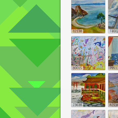
82138
7466
80015
7993
73638
8293