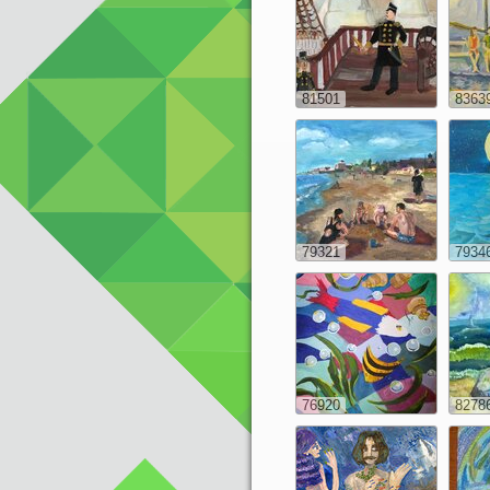
81501
8363
79321
7934
76920
8278