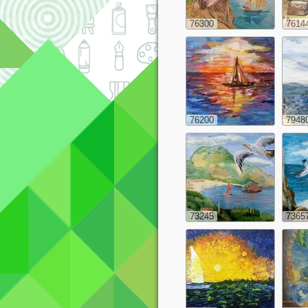
76300
7614
76200
7948
73245
7365