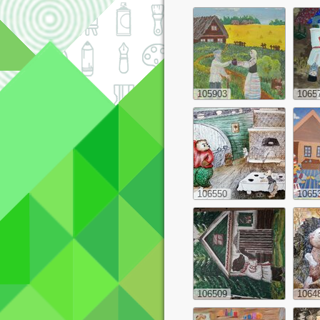
105903
1065
106550
1065
106509
1064