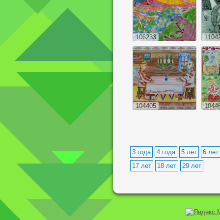
106233
1104
104405
1044
3 года
4 года
5 лет
6 лет
17 лет
18 лет
29 лет