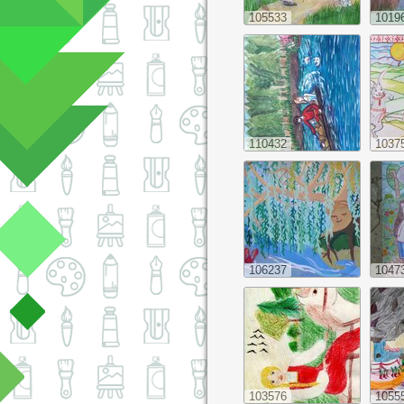
105533
1019
110432
1037
106237
1047
103576
1055