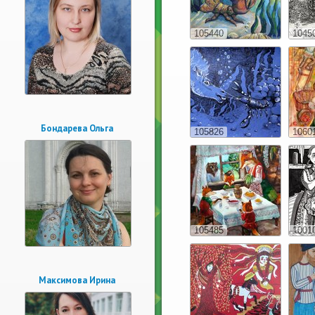
105440
1045
Бондарева Ольга
105826
1060
105485
1001
Максимова Ирина