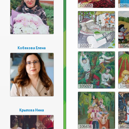
103050
1046
103207
1054
Кобякова Елена
105027
1041
Крылова Нина
106434
8641