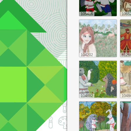
105416
1065
104202
8126
104882
1048