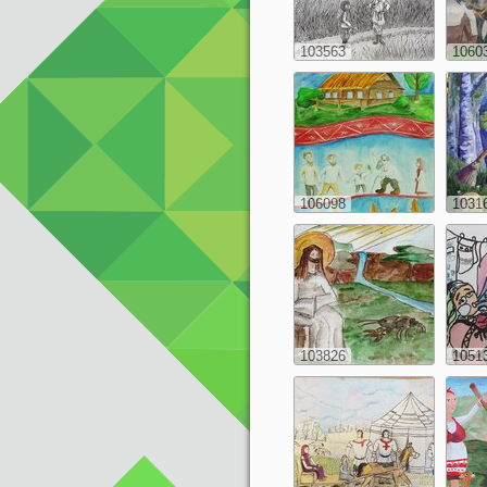
103563
1060
106098
1031
103826
1051