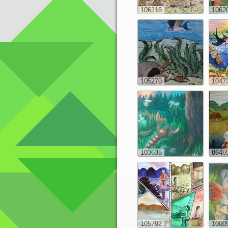
106116
1062
105270
1047
103635
8646
105792
1000