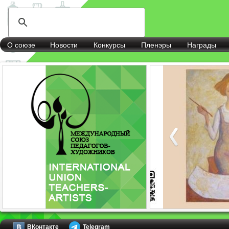
О союзе
Новости
Конкурсы
Пленэры
Награды
ВКонтакте
Telegram