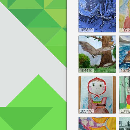
105825
1051
104410
1020
105778
1044