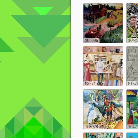
105596
1064
83571
8157
105078
1042