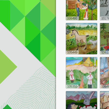
106493
1027
105449
1061
105355
1064