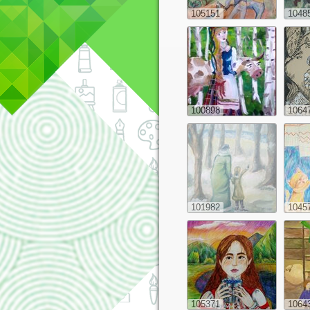
105151
1048
100898
1064
101982
1045
105371
1064