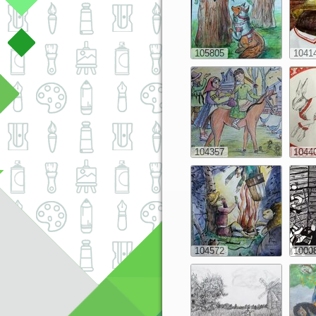
105805
1041
104357
1044
104572
1000