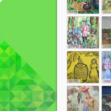
76839
1031
103210
1035
105651
1031