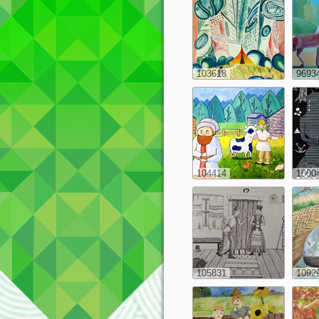
103618
9693
104414
1000
105831
1092