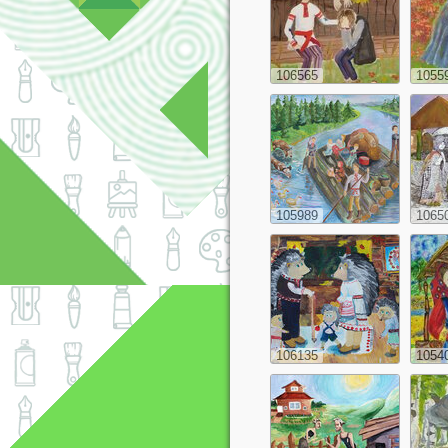
106565
1055
105989
1065
106135
1054