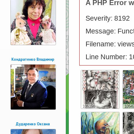
A PHP Error 
Severity: 8192
Message: Functi
Filename: views
Line Number: 1
Кондратенко Владимир
105350
1054
Дударенко Оксана