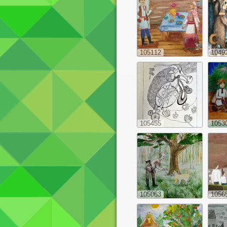
105112
1049
105455
1053
105063
1056