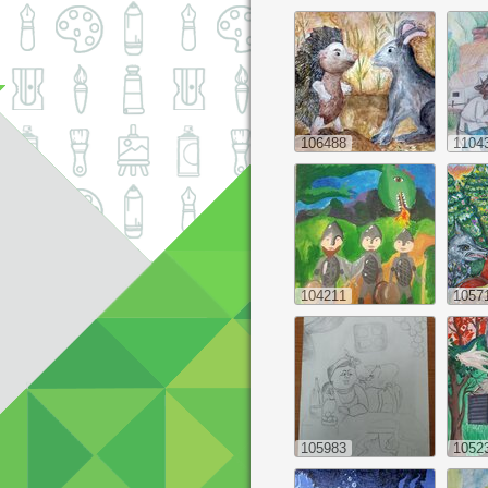
106488
1104
104211
1057
105983
1052