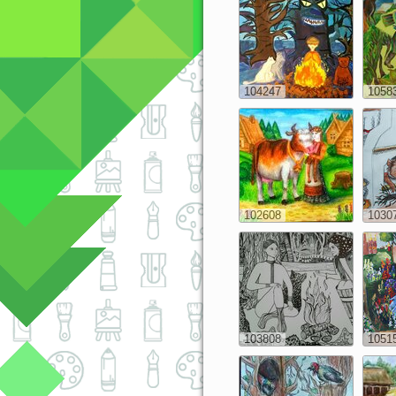
104247
1058
102608
1030
103808
1051