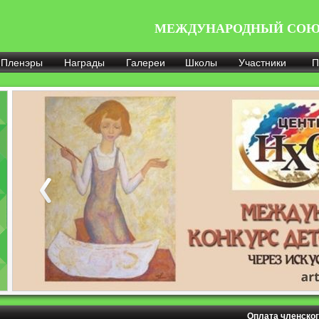
МЕЖДУНАРОДНЫЙ СОЮ
Пленэры
Награды
Галереи
Школы
Участники
П
Оплата членског