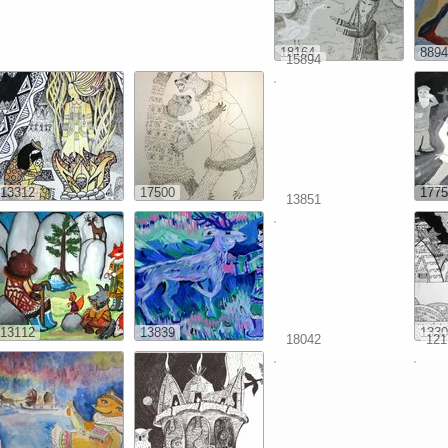
18164
8894
15894
13312
17500
1775
13851
13112
13839
1330
18042
121