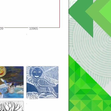
09
10965
7
11482
12136