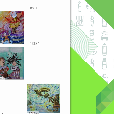
8891
5
13187
2
45
17149