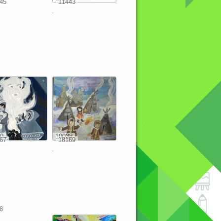
45
11443
0
10038
67
18169
8