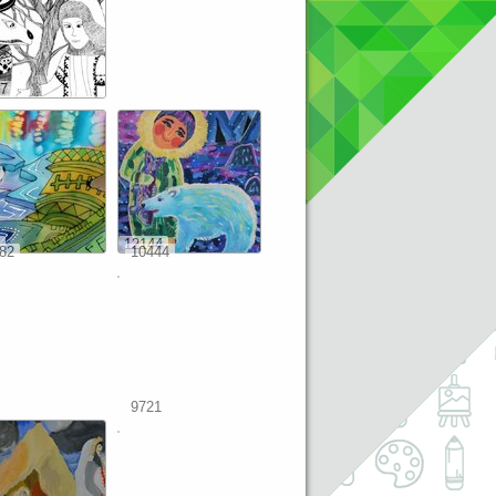
7
12144
82
10444
9721