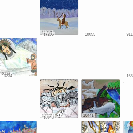
11068
17205
18055
911
18176
13234
163
10470
10441
10943