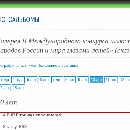
ФОТОАЛЬБОМЫ
Галерея II Международного конкурса иллюс
ародов России и мира глазами детей» (ска
еография участников
Положение о выставке
 года
4 года
5 лет
6 лет
7 лет
8 лет
9 лет
10 лет
11 лет
12 ле
7 лет
18 лет
10 лет
A PHP Error was encountered
Severity: 8192