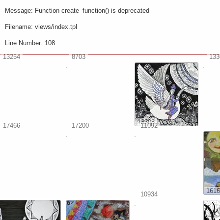
Message: Function create_function() is deprecated
Filename: views/index.tpl
Line Number: 108
13254
8703
133
13308
17466
17200
11092
1616
10934