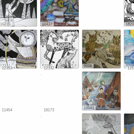
16215
10437
1820
13311
13310
9106
9709
12353
12332
121
10041
11454
18173