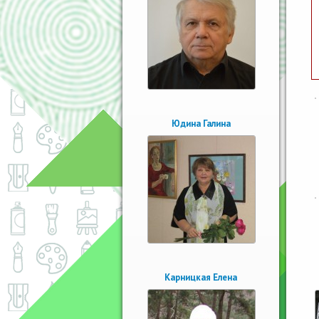
Юдина Галина
Карницкая Елена