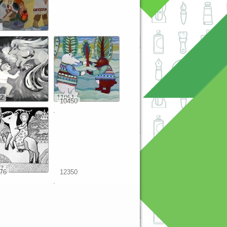
2
11051
10450
7
76
12350