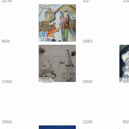
16740
7617
114
12180
8550
10953
18060
1775
13304
16198
10034
101
10919
12283
882