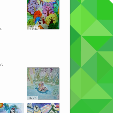
10956
4
17567
78
16385