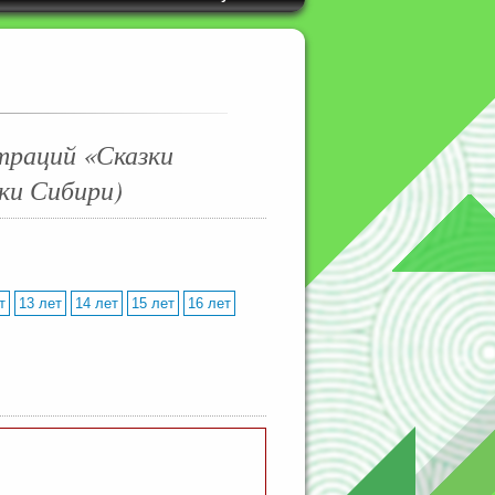
траций «Сказки
зки Сибири)
т
13 лет
14 лет
15 лет
16 лет