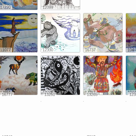
17220
12099
11077
12330
16737
1044
17651
13246
17391
1044
16777
13251
13265
123