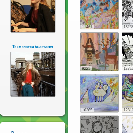
11461
1813
Токмолаева Анастасия
9223
1771
16265
1231