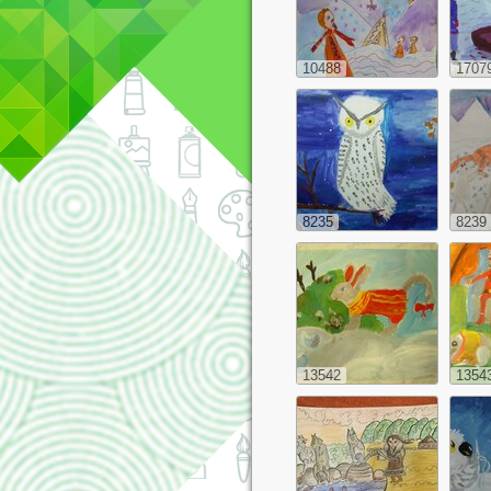
10488
1707
8235
8239
13542
1354