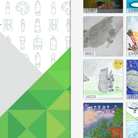
17397
1206
9663
1382
16024
1371