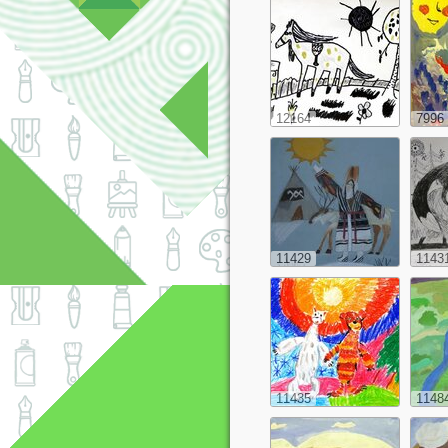
12164
7996
11429
1143
11435
1148