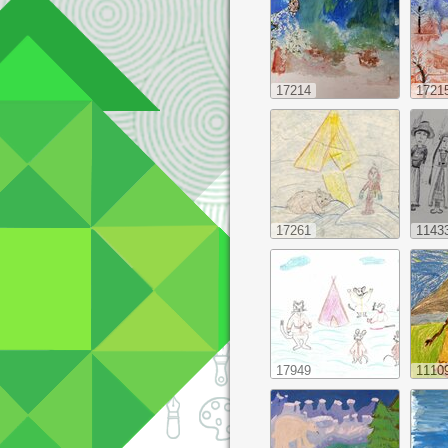
17214
1721
17261
1143
17949
1110