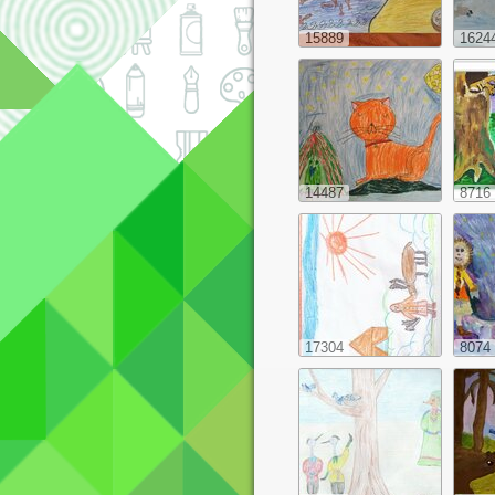
15889
1624
14487
8716
17304
8074