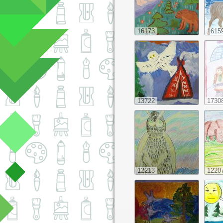
16173
1615
13722
1730
12213
1220