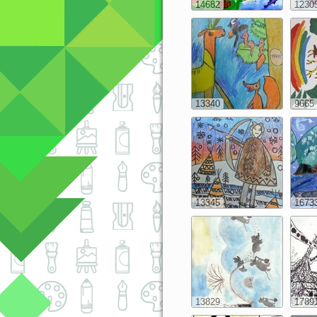
14682
1230
13340
9665
13345
1673
13829
1789