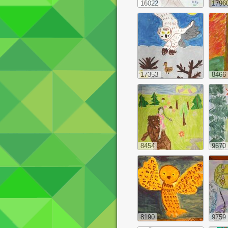
16022
1796
17353
8466
8454
9670
8190
9759