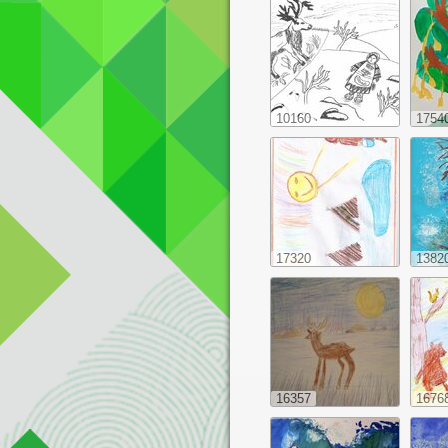
10160
1754
17320
1382
16357
1676