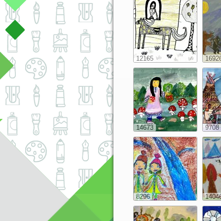
12165
1692
14673
9708
8296
1404