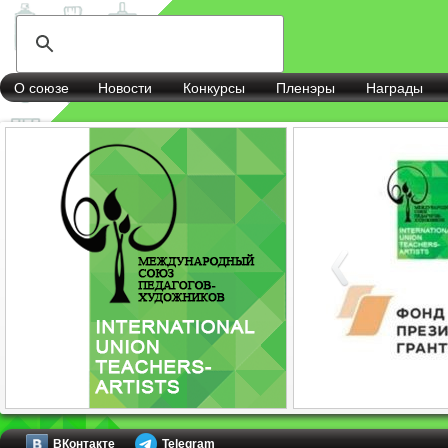
О союзе
Новости
Конкурсы
Пленэры
Награды
ВКонтакте
Telegram