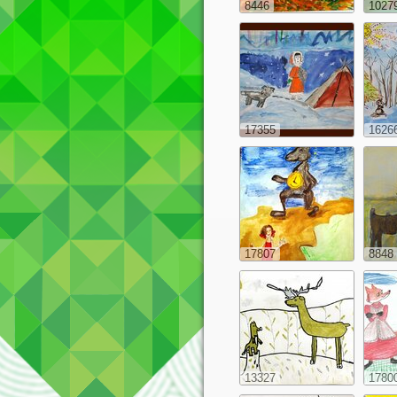
8446
1027
17355
1626
17807
8848
13327
1780