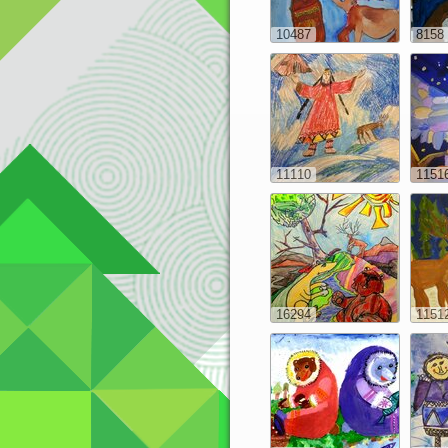
10487
8158
11110
1151
16294
1151