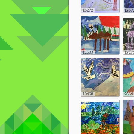
16272
1767
11533
1717
10468
9664