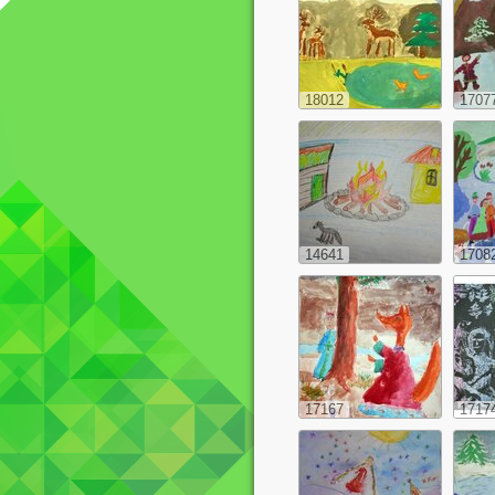
18012
1707
14641
1708
17167
1717