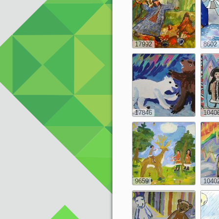
17992
8602
17846
1040
9659
1040