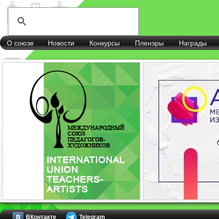
О союзе
Новости
Конкурсы
Пленэры
Награды
ВКонтакте
Telegram