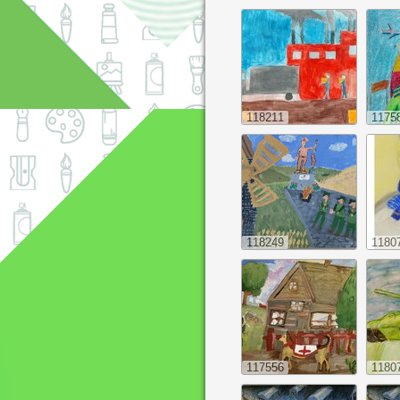
118211
1175
118249
1180
117556
1180