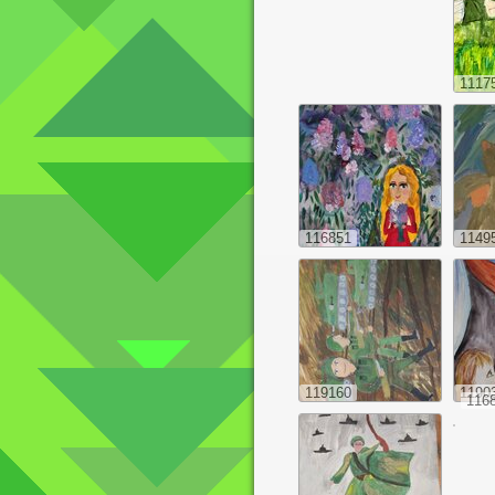
1117
116851
1149
119160
1190
116