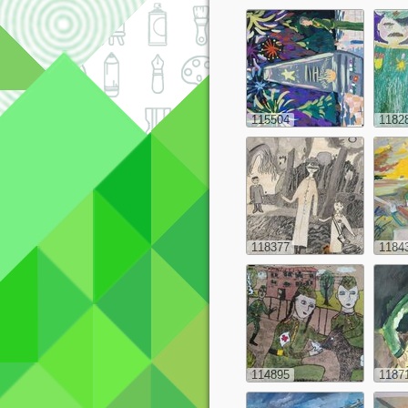
115504
1182
118377
1184
114895
1187