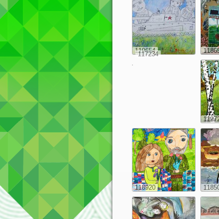
119654
1186
117234
1197
118920
1185