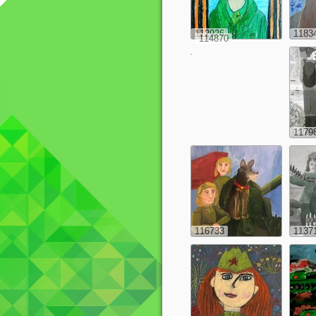
112926
1183
114870
1179
116733
1137