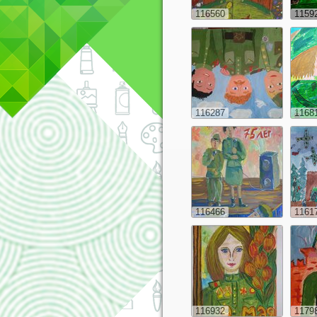
116560
1159
116287
1168
116466
1161
116932
1179