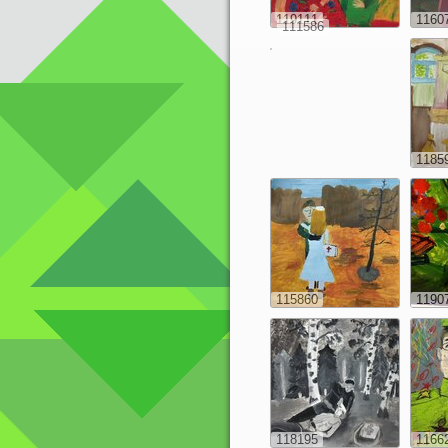
119111
1160
111586
1185
115860
1190
118195
1166