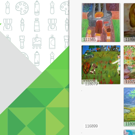
111565
1189
115025
1107
118079
1180
116899