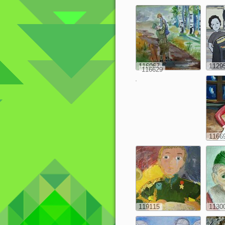
116067
1129
116629
1166
119115
1130