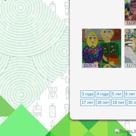
1172
117576
1177
3 года
4 года
5 лет
6 лет
17 лет
18 лет
19 лет
35 л