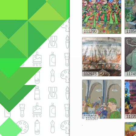
111290
1185
112973
1174
118404
1172
115167