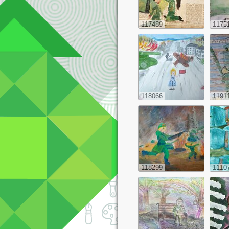
117489
1175
118066
1191
118299
1110