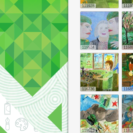
111928
1119
119524
1168
116736
1168
119033
1182