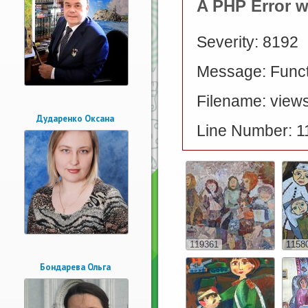
A PHP Error 
Severity: 8192
Message: Functi
Filename: views
Дударенко Оксана
Line Number: 1
119361
1158
Бондарева Ольга