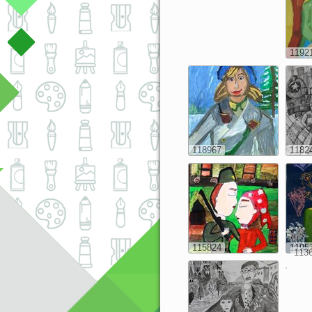
1192
118967
1182
115824
1195
113