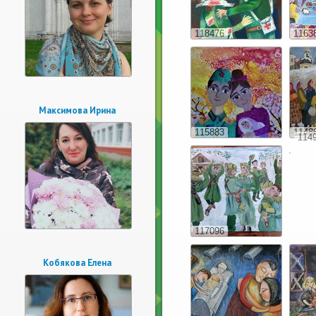
118476
1163
Максимова Ирина
115883
1148
114
117096
Кобякова Елена