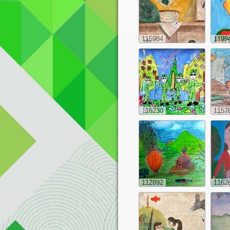
115984
1199
116230
1157
112892
1162