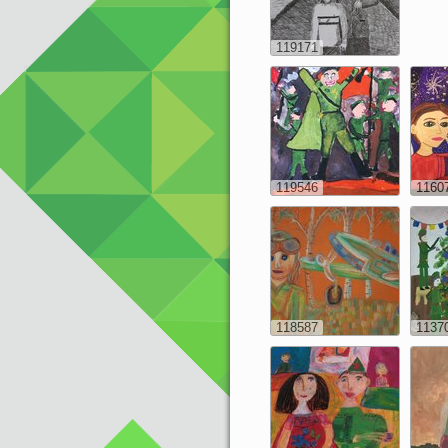
119171
119546
1160
118587
1137