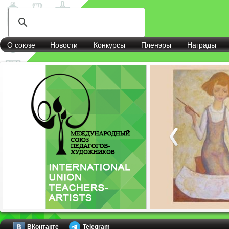
О союзе
Новости
Конкурсы
Пленэры
Награды
ВКонтакте
Telegram