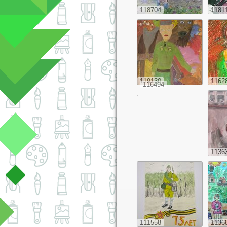
118704
1181
119130
1162
116494
1136
111558
1136