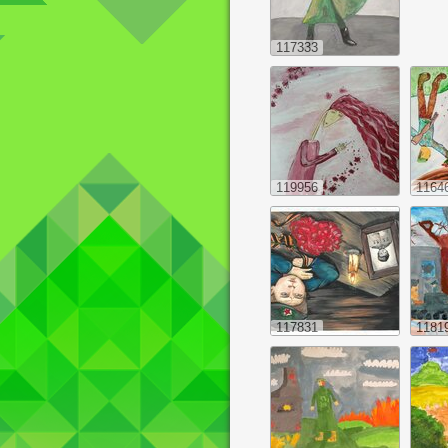
117333
119956
1164
117831
1181