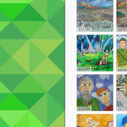
111749
1172
117397
1171
111754
1177