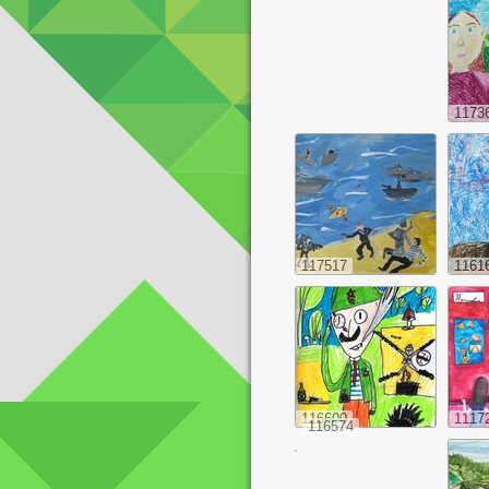
1173
117517
1161
116600
1117
116574