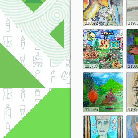
110692
1197
115737
1190
113595
1106