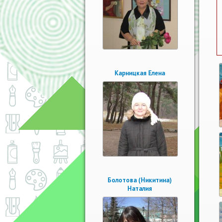
Карницкая Елена
Болотова (Никитина)
Наталия