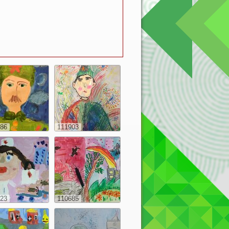
86
111903
23
110685