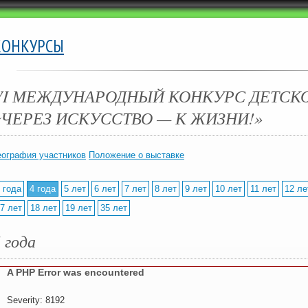
КОНКУРСЫ
VI МЕЖДУНАРОДНЫЙ КОНКУРС ДЕТСК
«ЧЕРЕЗ ИСКУССТВО — К ЖИЗНИ!»
еография участников
Положение о выставке
 года
4 года
5 лет
6 лет
7 лет
8 лет
9 лет
10 лет
11 лет
12 ле
7 лет
18 лет
19 лет
35 лет
 года
A PHP Error was encountered
Severity: 8192