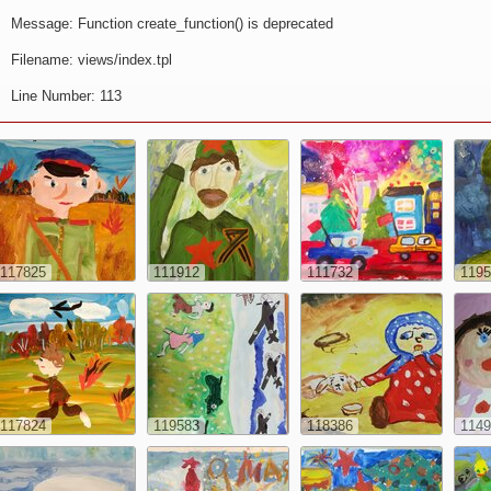
Message: Function create_function() is deprecated
Filename: views/index.tpl
Line Number: 113
117825
111912
111732
1195
117824
119583
118386
1149