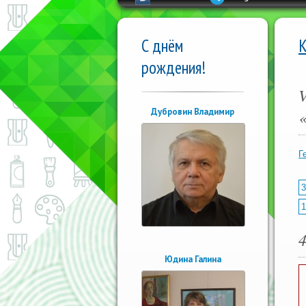
С днём
рождения!
Дубровин Владимир
Г
3
1
4
Юдина Галина