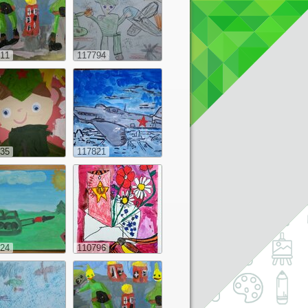
11
117794
35
117821
24
110796