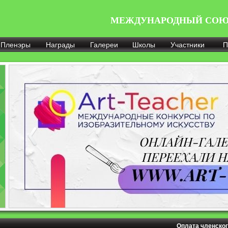
МЕЖДУНАРОДНЫЙ СОЮ
Пленэры
Награды
Галереи
Школы
Участники
П
Оплата членског