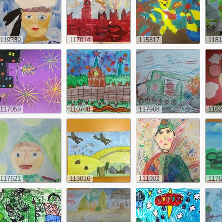
119339
117014
115817
1181
117059
110708
117908
1162
117621
113016
111902
1176