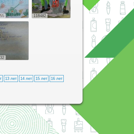
55
118482
32
т
13 лет
14 лет
15 лет
16 лет