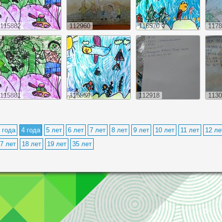
115882
112960
116570
1178
115881
116569
112918
1130
 года
4 года
5 лет
6 лет
7 лет
8 лет
9 лет
10 лет
11 лет
12 ле
7 лет
18 лет
19 лет
35 лет