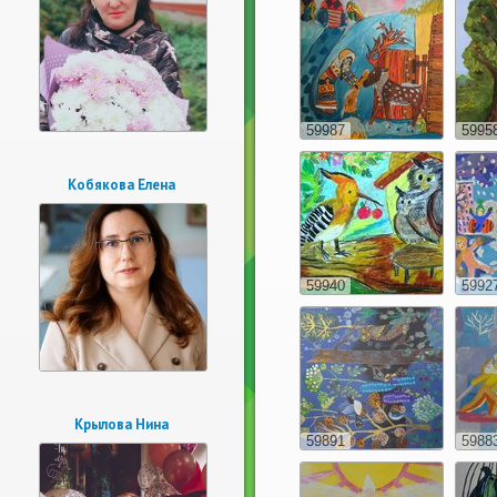
59987
5995
Кобякова Елена
59940
5992
Крылова Нина
59891
5988