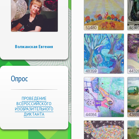
51480
4839
Волжанская Евгения
48359
4432
Опрос
ПРОВЕДЕНИЕ
ВСЕРОССИЙСКОГО
ИЗОБРАЗИТЕЛЬНОГО
ДИКТАНТА
44084
4388