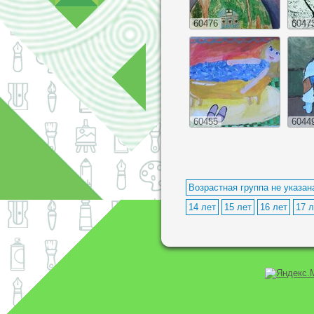
60476
6047
60455
6044
Возрастная группа не указан
14 лет
15 лет
16 лет
17 л