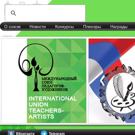
О союзе
Новости
Конкурсы
Пленэры
Награды
ВКонтакте
Telegram