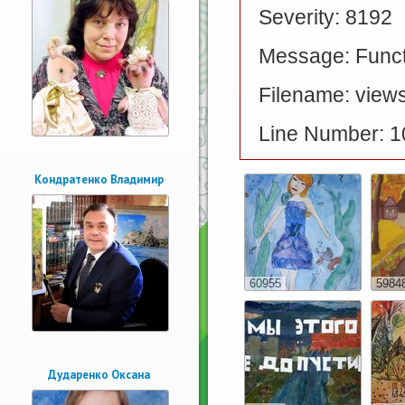
Severity: 8192
Message: Functi
Filename: views
Line Number: 1
Кондратенко Владимир
60955
5984
Дударенко Оксана