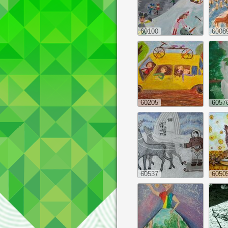
60100
6008
60205
6057
60537
6050