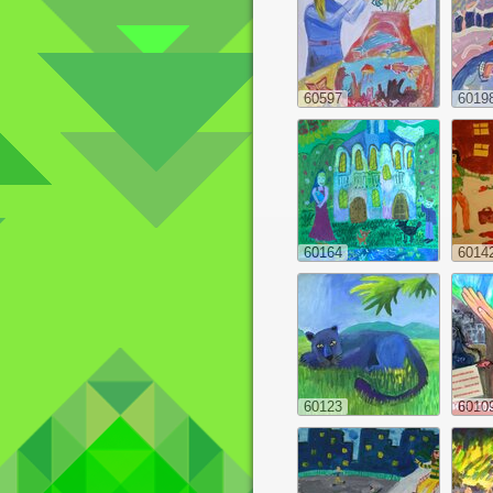
60597
6019
60164
6014
60123
6010