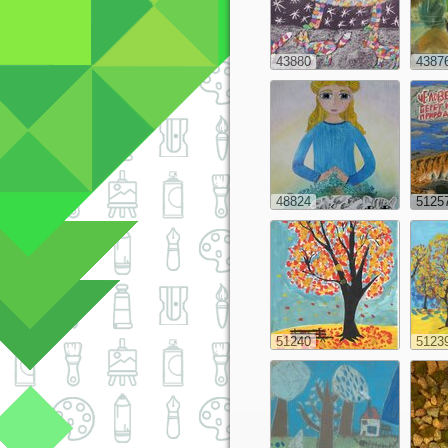
43880
4387
48824
5125
51240
5123