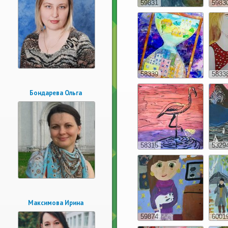
59831
5983
58339
5833
Бондарева Ольга
58315
5329
Максимова Ирина
59874
6001