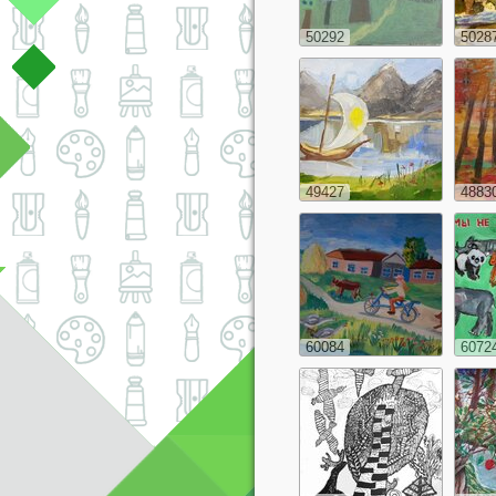
50292
5028
49427
4883
60084
6072