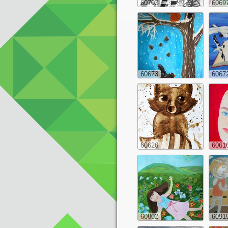
60703
6069
60673
6067
60626
6061
60802
6091