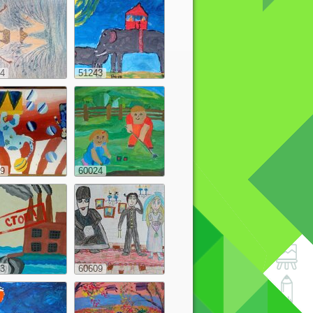
4
51243
9
60024
3
60609