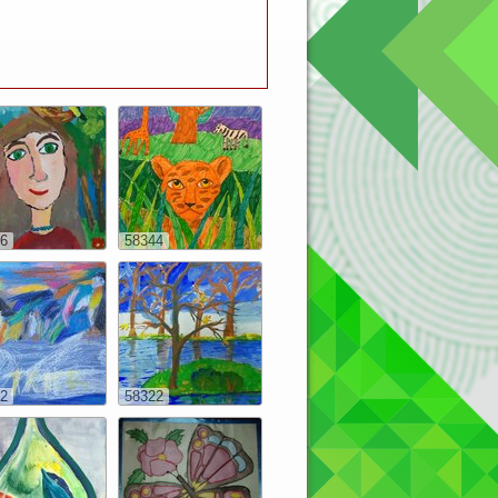
6
58344
2
58322