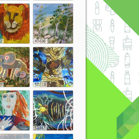
2
49436
8
50273
6
50317