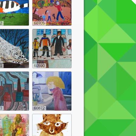
2
60705
1
60590
3
60872