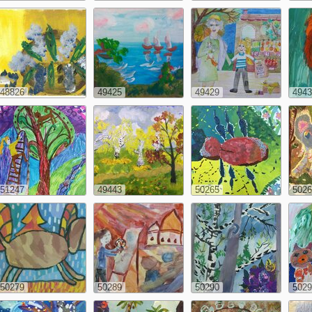
48826
49425
49429
4943
51247
49443
50265
5026
50279
50289
50290
5029