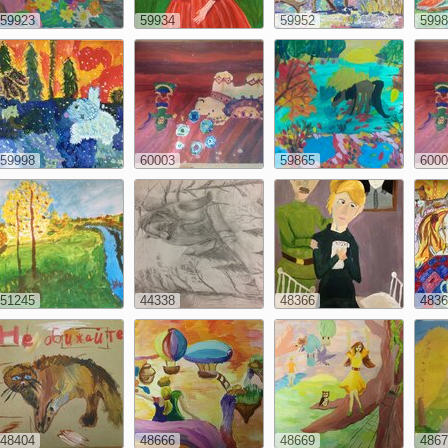
59923
59934
59952
5998
59998
60003
59865
6000
51245
44338
48366
4836
48404
48666
48669
4867