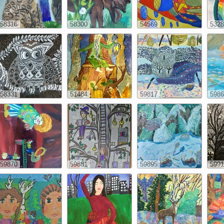
58316
58300
54569
5328
58331
51484
59817
5986
59870
59881
59895
5991