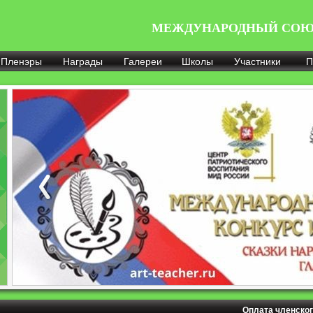
МЕЖДУНАРОДНЫЙ СОЮ
Пленэры
Награды
Галереи
Школы
Участники
П
Оплата членског