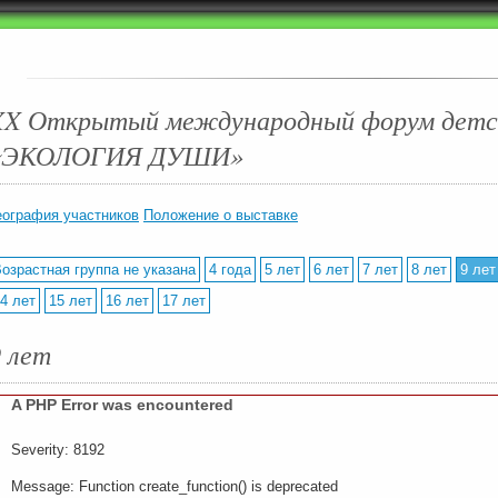
XX Открытый международный форум детск
«ЭКОЛОГИЯ ДУШИ»
еография участников
Положение о выставке
озрастная группа не указана
4 года
5 лет
6 лет
7 лет
8 лет
9 лет
4 лет
15 лет
16 лет
17 лет
9 лет
A PHP Error was encountered
Severity: 8192
Message: Function create_function() is deprecated