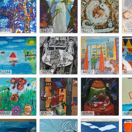
50318
51208
51216
5123
51244
50256
44327
6000
60592
60595
60596
6060