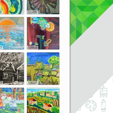
8
51485
7
59869
2
59920