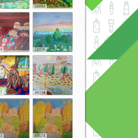
6
59994
4
51476
7
48374
3
48674