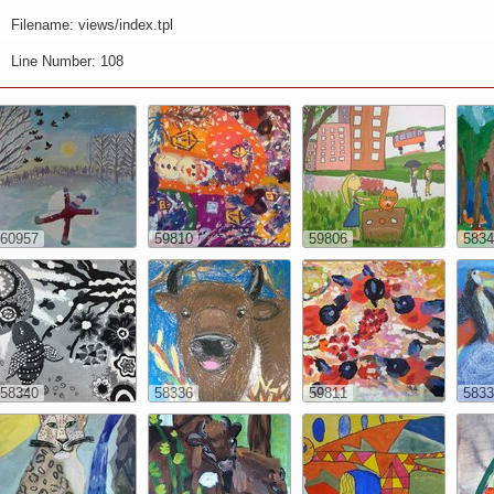
Filename: views/index.tpl
Line Number: 108
60957
59810
59806
5834
58340
58336
59811
5833