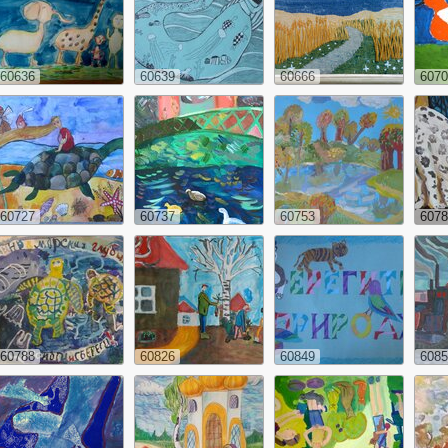
60636
60639
60666
6070
60727
60737
60753
6078
60788
60826
60849
6085