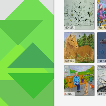
60485
6048
60503
6050
60461
4365