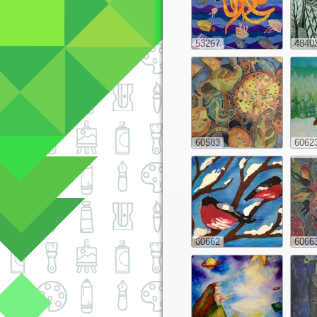
53267
4840
60583
6062
60662
6066