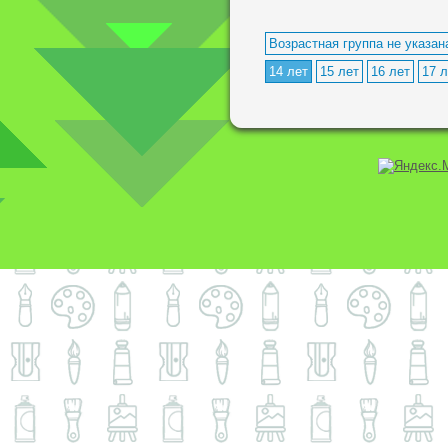
Возрастная группа не указан
14 лет
15 лет
16 лет
17 л