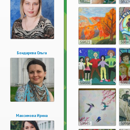
58302
5830
59821
5984
Бондарева Ольга
59888
5988
Максимова Ирина
59945
5996