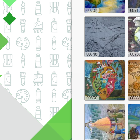
60707
6071
60748
6078
60850
6086