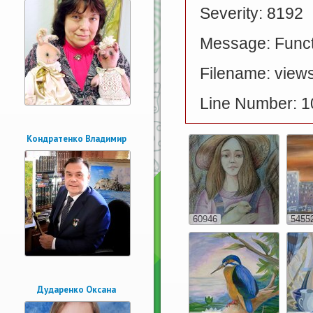
Severity: 8192
Message: Functi
Filename: views
Line Number: 1
Кондратенко Владимир
60946
5455
Дударенко Оксана