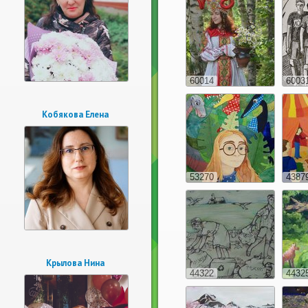
60014
6003
Кобякова Елена
53270
4387
Крылова Нина
44322
4432