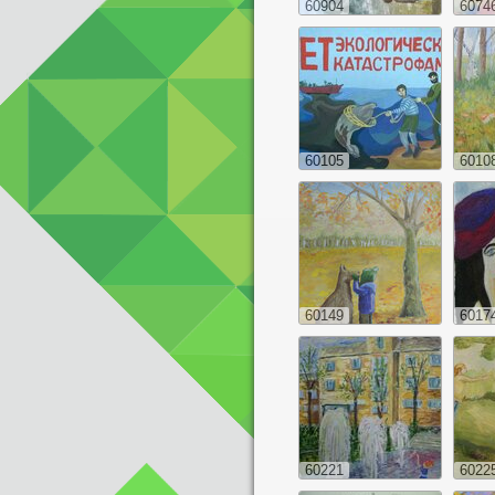
60904
6074
60105
6010
60149
6017
60221
6022