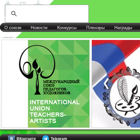
О союзе
Новости
Конкурсы
Пленэры
Награды
ВКонтакте
Telegram