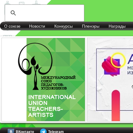
О союзе
Новости
Конкурсы
Пленэры
Награды
ВКонтакте
Telegram