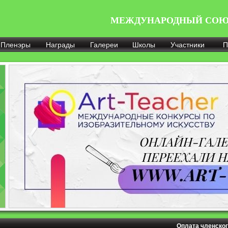
МЕЖДУНАРОДНЫЙ СОЮ
Пленэры
Награды
Галереи
Школы
Участники
П
Оплата членског