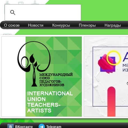
О союзе
Новости
Конкурсы
Пленэры
Награды
ВКонтакте
Telegram