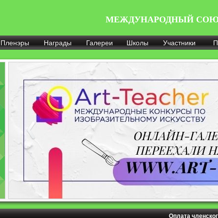
МЕЖДУНАРОДНЫЙ СОЮ
Пленэры
Награды
Галереи
Школы
Участники
П
Оплата членског