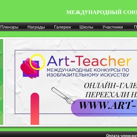
МЕЖДУНАРОДНЫЙ СОЮ
Пленэры
Награды
Галереи
Школы
Участники
П
Оплата членског