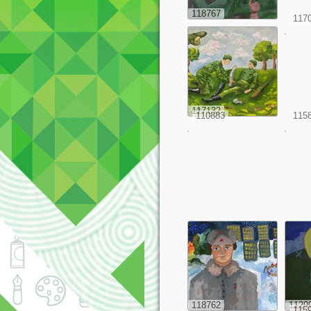
118767
117
117132
110883
115
118762
1129
115