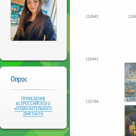
119543
116
116441
Опрос
ПРОВЕДЕНИЕ
1158
115794
ВСЕРОССИЙСКОГО
ИЗОБРАЗИТЕЛЬНОГО
ДИКТАНТА