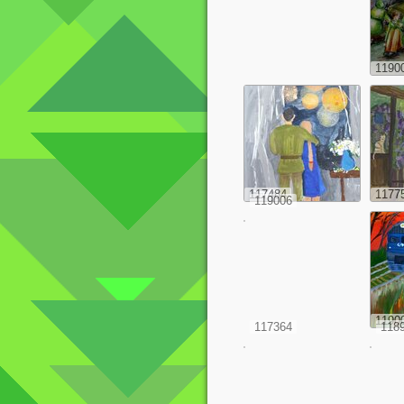
1190
117484
1177
119006
1190
117364
118