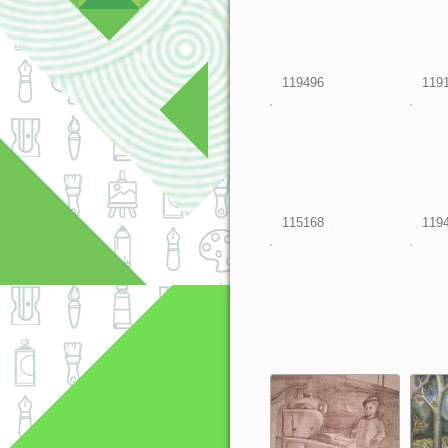
119496
119
115168
119