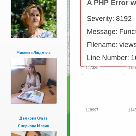
A PHP Error 
Severity: 8192
Message: Functi
Filename: views
Михеева Людмила
Line Number: 1
117325
115
118997
114
Демкова Ольга
Смирнова Мария