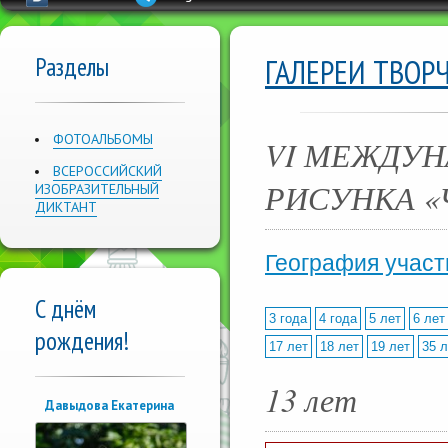
Разделы
ГАЛЕРЕИ ТВОР
ФОТОАЛЬБОМЫ
VI МЕЖДУН
ВСЕРОССИЙСКИЙ
РИСУНКА «
ИЗОБРАЗИТЕЛЬНЫЙ
ДИКТАНТ
География участ
С днём
3 года
4 года
5 лет
6 лет
рождения!
17 лет
18 лет
19 лет
35 л
13 лет
Давыдова Екатерина