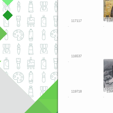
1136
117117
118
116537
1161
119718
116