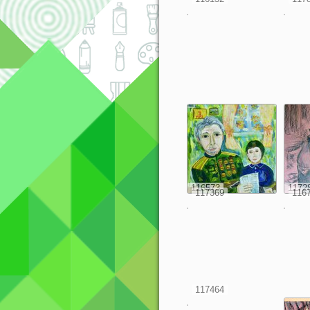
116573
1172
117369
116
117464