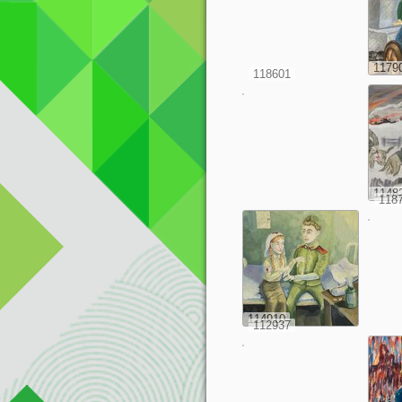
1179
118601
1148
118
114910
112937