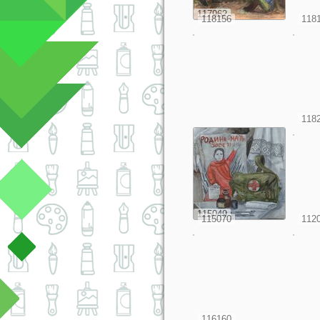
117962
118156
118
118
115049
115070
112
116160