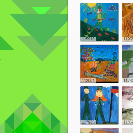
115913
1195
112004
1174
117935
1186