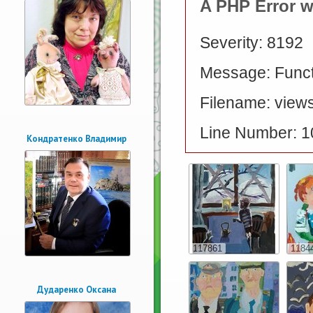
A PHP Error 
Severity: 8192
Message: Functi
Filename: views
Line Number: 1
Кондратенко Владимир
117861
1184
Дударенко Оксана