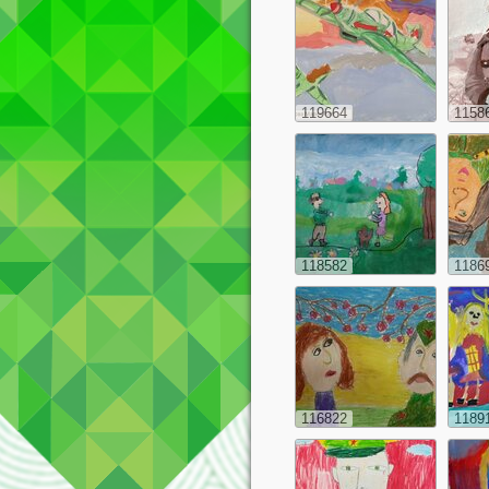
119664
1158
118582
1186
116822
1189