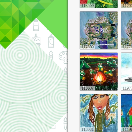
115209
1129
117800
1177
113607
1197
115981
1119