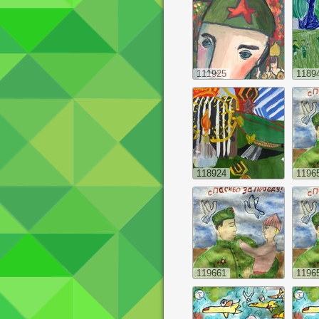
111925
1189
118924
1196
119661
1196