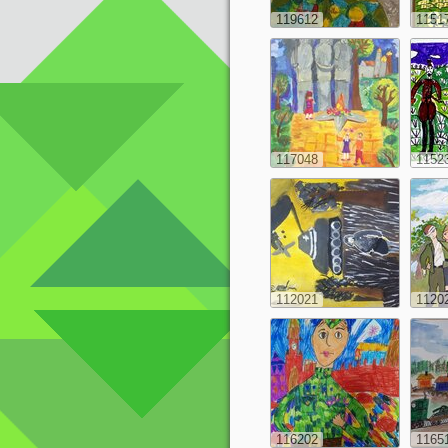
119612
1151
117048
1152
112021
1120
116202
1165