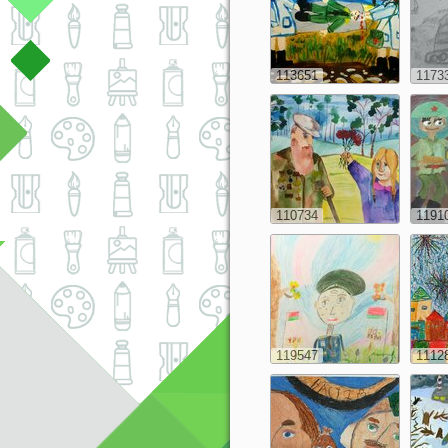
113651
1173
110734
1191
119547
1112