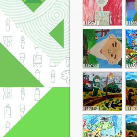
119571
1136
117422
1158
112948
1129