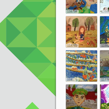
116784
1168
118769
1155
118178
1177