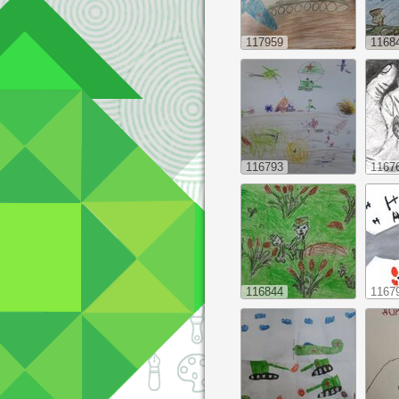
117959
1168
116793
1167
116844
1167