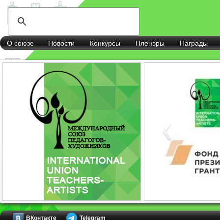
О союзе
Новости
Конкурсы
Пленэры
Награды
ВКонтакте
Telegram