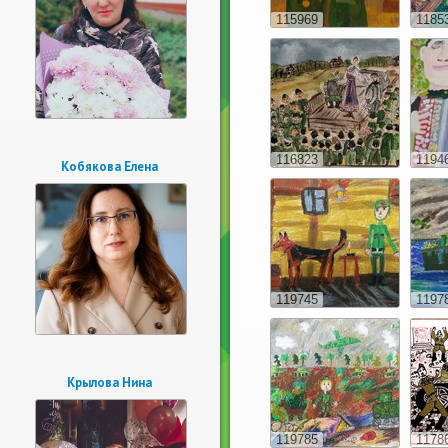
115969
1185
116823
1194
Кобякова Елена
119745
1197
Крылова Нина
119785
1178