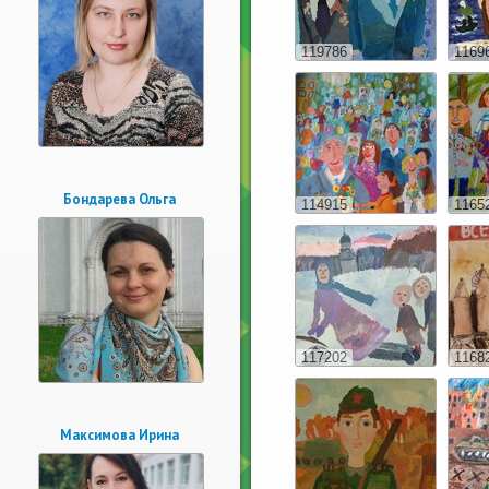
119786
1169
Бондарева Ольга
114915
1165
117202
1168
Максимова Ирина