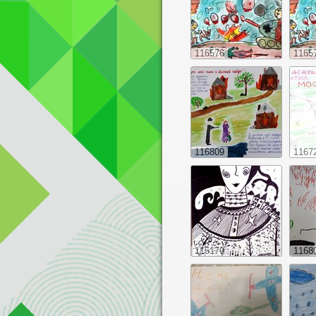
116576
1165
116809
1167
115179
1168