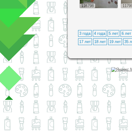
116798
1179
3 года
4 года
5 лет
6 лет
17 лет
18 лет
19 лет
35 л