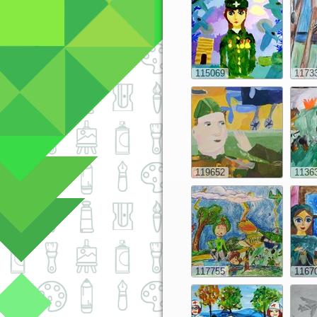
115069
1173
119652
1136
117755
1167