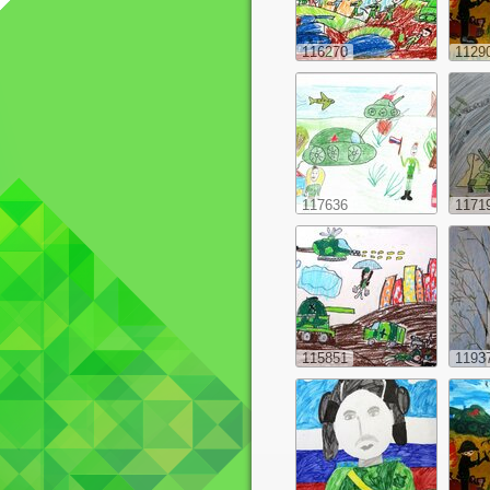
116270
1129
117636
1171
115851
1193