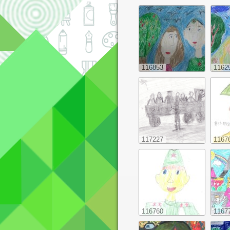
116853
1162
117227
1167
116760
1167