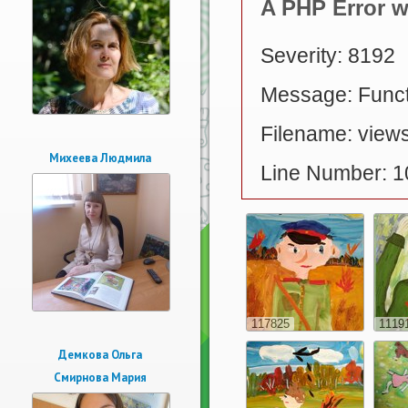
A PHP Error 
Severity: 8192
Message: Functi
Filename: views
Михеева Людмила
Line Number: 1
117825
1119
Демкова Ольга
Смирнова Мария