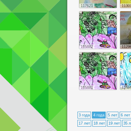
117621
1130
115882
1129
115881
1165
3 года
4 года
5 лет
6 лет
17 лет
18 лет
19 лет
35 л