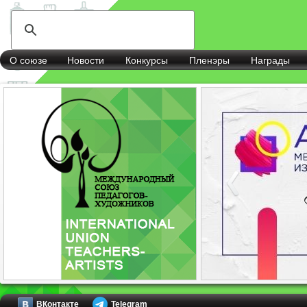
О союзе
Новости
Конкурсы
Пленэры
Награды
ВКонтакте
Telegram