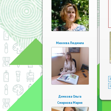
Михеева Людмила
3
1
Демкова Ольга
Смирнова Мария