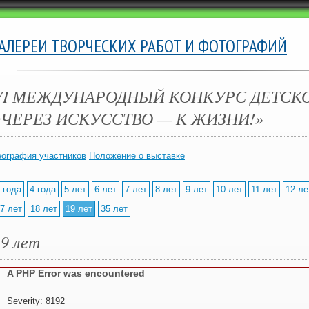
ГАЛЕРЕИ ТВОРЧЕСКИХ РАБОТ И ФОТОГРАФИЙ
VI МЕЖДУНАРОДНЫЙ КОНКУРС ДЕТСК
«ЧЕРЕЗ ИСКУССТВО — К ЖИЗНИ!»
еография участников
Положение о выставке
 года
4 года
5 лет
6 лет
7 лет
8 лет
9 лет
10 лет
11 лет
12 ле
7 лет
18 лет
19 лет
35 лет
19 лет
A PHP Error was encountered
Severity: 8192