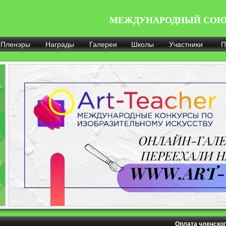
МЕЖДУНАРОДНЫЙ СОЮ
Пленэры
Награды
Галереи
Школы
Участники
П
Оплата членског