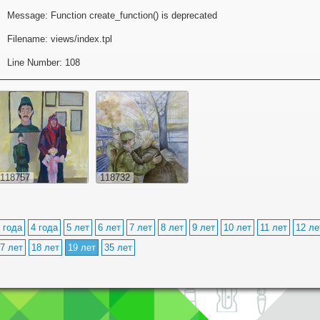
Message: Function create_function() is deprecated
Filename: views/index.tpl
Line Number: 108
118757
118732
 года
4 года
5 лет
6 лет
7 лет
8 лет
9 лет
10 лет
11 лет
12 ле
7 лет
18 лет
19 лет
35 лет