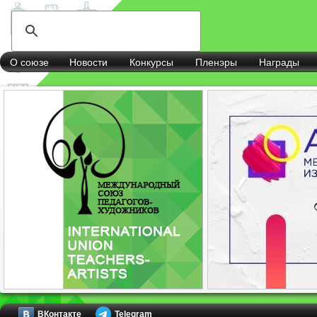
О союзе
Новости
Конкурсы
Пленэры
Награды
ВКонтакте
Telegram